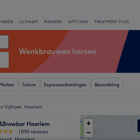
HAREN
LICHAAM
MANNEN
GIFTCARD
TREATMENT FILES
Wenkbrauwen harsen
Merken
Salons
Expresaanbiedingen
Beoordeling
an Vijfhoek, Haarlem
+
&Browbar Haarlem
1095 reviews
−
sbuurt, Haarlem