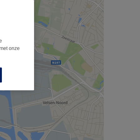
e
 met onze