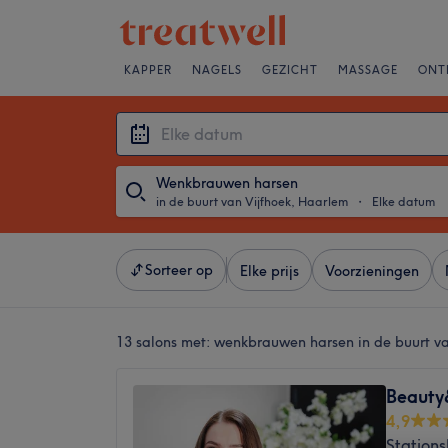
KAPPER
NAGELS
GEZICHT
MASSAGE
ONT
Wenkbrauwen harsen
in de buurt van Vijfhoek, Haarlem
・
Elke datum
Sorteer op
Elke prijs
Voorzieningen
13 salons met:
wenkbrauwen harsen in de buurt v
Beauty
4,9
Station