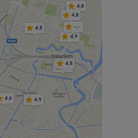
4,8
4,8
-,-
4,8
4,9
4,8
4,9
4,6
4,9