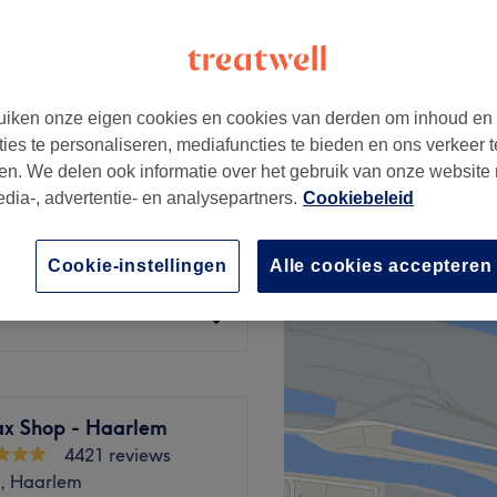
iken onze eigen cookies en cookies van derden om inhoud en
auwen)
vanaf
€31,50
ties te personaliseren, mediafuncties te bieden en ons verkeer t
en. We delen ook informatie over het gebruik van onze website
edia-, advertentie- en analysepartners.
Cookiebeleid
vanaf
€42
Cookie-instellingen
Alle cookies accepteren
vanaf
€38
x Shop - Haarlem
4421 reviews
, Haarlem