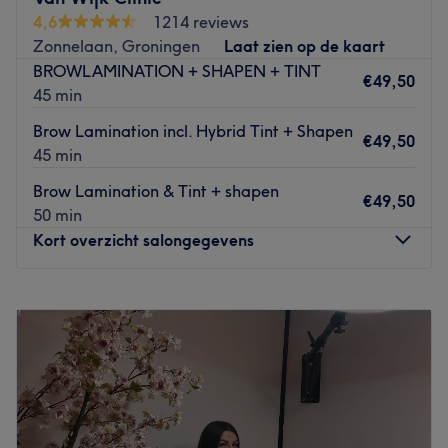
verwenmoment.
4,6
1214 reviews
De salon is centraal gelegen. De salon is gelegen in de
Zonnelaan, Groningen
Laat zien op de kaart
barbershop.
BROWLAMINATION + SHAPEN + TINT
€49,50
45 min
Dichtstbijzijnde openbaar vervoer:
De salon is gelegen bij de halte Groningen, St. Jansbrug.
Brow Lamination incl. Hybrid Tint + Shapen
€49,50
45 min
Wat we leuk vinden aan de salon:
Sfeer: vriendelijk & verzorgd
Brow Lamination & Tint + shapen
€49,50
Gespecialiseerd in: wenkbrauw en wimperbehandelingen
50 min
Go to venue
Kort overzicht salongegevens
Maandag
09:30
–
20:00
Dinsdag
11:00
–
18:00
Woensdag
09:30
–
18:00
Donderdag
09:30
–
20:00
Vrijdag
09:30
–
18:00
Zaterdag
10:00
–
20:00
Zondag
Gesloten