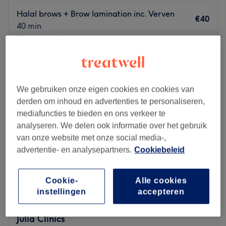
Halal brows + Brow lamination inc. Verven
€40
40 min
Kort overzicht salongegevens
Maandag
16:00
–
21:30
Dinsdag
17:15
–
21:30
We gebruiken onze eigen cookies en cookies van
Woensdag
16:00
–
21:30
derden om inhoud en advertenties te personaliseren,
Donderdag
17:15
–
21:30
mediafuncties te bieden en ons verkeer te
Vrijdag
10:00
–
21:30
analyseren. We delen ook informatie over het gebruik
Zaterdag
10:00
–
21:30
van onze website met onze social media-,
Zondag
10:00
–
21:30
advertentie- en analysepartners.
Cookiebeleid
Sfeer: Rustige en professionele sfeer met een luxe touch.
Merken en producten: Gebruik van hoogwaardige merken
Cookie-
Alle cookies
instellingen
accepteren
zoals BABOR.
Ervaring: Ervaren team met meer dan 8 jaar expertise in
Julia Clinics
esthetische behandelingen.