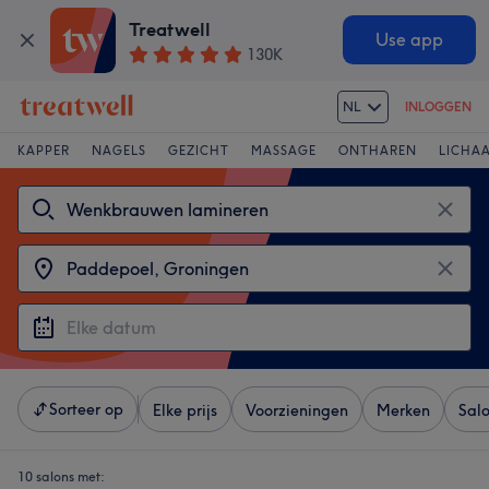
Treatwell
Use app
130K
NL
INLOGGEN
KAPPER
NAGELS
GEZICHT
MASSAGE
ONTHAREN
LICHA
Sorteer op
Elke prijs
Voorzieningen
Merken
Sal
10 salons met: