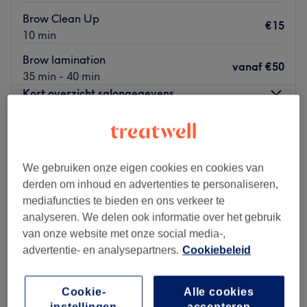
Brow Clean Up
€15
10 min
Brow lamination
vanaf
€50
35 min - 40 min
Kort overzicht salongegevens
Maandag
10:00
–
19:00
Dinsdag
Gesloten
Woensdag
10:00
–
19:00
We gebruiken onze eigen cookies en cookies van
Donderdag
Gesloten
derden om inhoud en advertenties te personaliseren,
Vrijdag
10:00
–
19:00
mediafuncties te bieden en ons verkeer te
Zaterdag
10:00
–
16:30
analyseren. We delen ook informatie over het gebruik
Zondag
10:00
–
18:00
van onze website met onze social media-,
advertentie- en analysepartners.
Cookiebeleid
Tweeze and lift in Haarlem is een salon waar zorg en
comfort centraal staan, met als doel de klanten een
Cookie-
Alle cookies
unieke wellnesservaring te bieden.
instellingen
accepteren