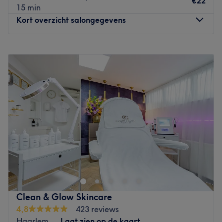
€22
15 min
Kort overzicht salongegevens
Maandag
10:00
–
19:00
Dinsdag
Gesloten
Woensdag
10:00
–
19:00
Donderdag
10:00
–
21:00
Vrijdag
10:00
–
21:00
Zaterdag
08:30
–
16:30
Zondag
10:00
–
18:00
Welkom bij Zzalon. In deze kapper in Haarlem draait het
allemaal om jou! Het team zorgt ervoor dat jij in het
middelpunt van de aandacht staat en ze geven je graag
advies over het kapsel dat het beste bij je past. Je kunt
hier onder andere terecht voor een nieuwe coupe, en een
Clean & Glow Skincare
mooie trendy kleur. Tijdens de behandeling ervaar je een
4,8
423 reviews
relaxte sfeer, zodat je volledig ontspannen de salon
Haarlem
Laat zien op de kaart