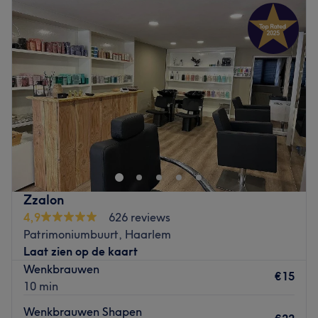
Dinsdag
10:00
–
18:00
Woensdag
10:00
–
18:00
Donderdag
10:00
–
18:00
Vrijdag
10:00
–
18:00
Zaterdag
09:45
–
17:00
Zondag
Gesloten
Toe aan een nieuw kapsel? Bij Kapsalon Cronjé aan de
Generaal Cronjéstraat in Haarlem willen ze je hier maar
al te graag bij helpen. Het team wordt regelmatig
bijgeschoold zodat ze op de hoogte zijn van de laatste
technieken en nieuwste trends. Je wordt verwelkomt met
Zzalon
een lekker drankje en wanneer je je haren laat wassen
4,9
626 reviews
ontvang je meteen een heerlijke hoofdmassage. Hierdoor
Patrimoniumbuurt, Haarlem
voelt een bezoek aan Kapsalon Cronjé echt als een uitje.
Laat zien op de kaart
In de salon wordt uitsluitend gebruik gemaakt van
Wenkbrauwen
kwaliteitsproducten zoals Goldwell en je ontvangt tevens
€15
10 min
gratis advies. Kom langs en geniet!
Wenkbrauwen Shapen
Go to venue