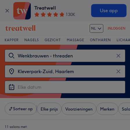
Treatwell
Use app
130K
NL
INLOGGEN
KAPPER
NAGELS
GEZICHT
MASSAGE
ONTHAREN
LICHA
Sorteer op
Elke prijs
Voorzieningen
Merken
Sal
11 salons met: