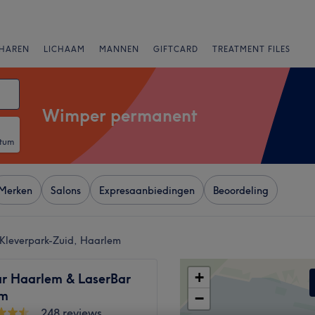
HAREN
LICHAAM
MANNEN
GIFTCARD
TREATMENT FILES
Wimper permanent
atum
Merken
Salons
Expresaanbiedingen
Beoordeling
 Kleverpark-Zuid, Haarlem
+
r Haarlem & LaserBar
em
−
248 reviews