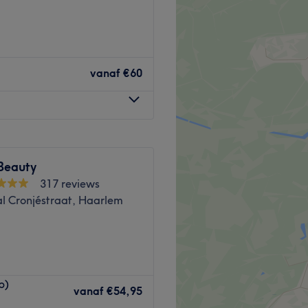
idssalon Beauty&Browbar
rlijke wenkbrauwen.
vanaf
€60
rvaring
in het beauty vak.
Go to venue
Beauty
317 reviews
l Cronjéstraat, Haarlem
ar zorg en comfort centraal
p)
wellnesservaring te bieden.
vanaf
€54,95