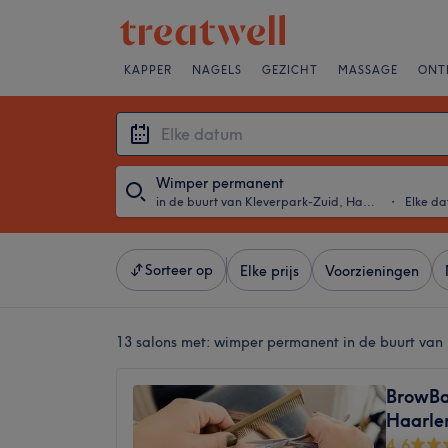
KAPPER
NAGELS
GEZICHT
MASSAGE
ONT
Wimper permanent
in de buurt van Kleverpark-Zuid, Haarlem
・
Elke d
Sorteer op
Elke prijs
Voorzieningen
13 salons met:
wimper permanent in de buurt van
BrowBa
Haarl
4,6