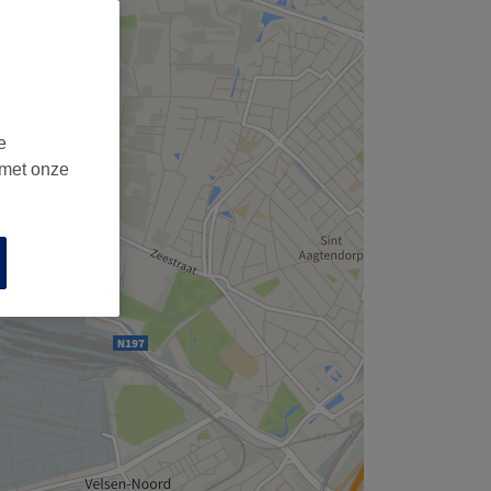
e
 met onze