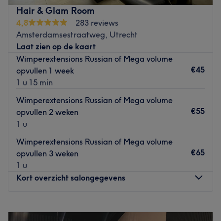
en wenkbrauwbehandelingen. Denk hierbij aan
Hair & Glam Room
browlifting of een wimperlift met lash botox.
4,8
283 reviews
Het team is gespecialiseerd in verschillende
Amsterdamsestraatweg, Utrecht
kleurtechnieken en haarstyling. Van een balayage, ombre
Laat zien op de kaart
tot aan natuurlijke highlights: je krijgt altijd het gewenste
Wimperextensions Russian of Mega volume
resultaat.
€45
opvullen 1 week
1 u 15 min
Go to venue
Wimperextensions Russian of Mega volume
€55
opvullen 2 weken
1 u
Wimperextensions Russian of Mega volume
€65
opvullen 3 weken
1 u
Kort overzicht salongegevens
Maandag
Gesloten
Dinsdag
10:00
–
17:00