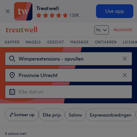
Treatwell
Use app
130K
NL
INLOGGEN
KAPPER
NAGELS
GEZICHT
MASSAGE
ONTHAREN
LICHA
Sorteer op
Elke prijs
Salons
Expresaanbiedingen
6 salons met: