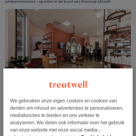
wimperextensions - opvullen in de buurt van Provincie Utrecht
Hair & Beauty by Lina
We gebruiken onze eigen cookies en cookies van
4,8
767 reviews
derden om inhoud en advertenties te personaliseren,
Utrecht-West, Utrecht
Laat zien op de kaart
mediafuncties te bieden en ons verkeer te
Opvullen binnen 3 weken one-by-one
€57,50
analyseren. We delen ook informatie over het gebruik
55 min
van onze website met onze social media-,