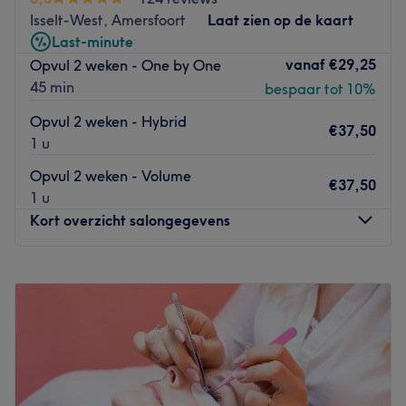
wimperlift met semi-permanente mascara: bij Fabelash
Isselt-West, Amersfoort
Laat zien op de kaart
krijg je elke treatment op maat. Het is natuurlijk ook
Last-minute
mogelijk een verschillende lash en brow treatments met
vanaf
€29,25
Opvul 2 weken - One by One
elkaar te combineren. Op die manier verlaat je de salon
45 min
bespaar tot 10%
met waanzinnige wimpers en wenkbrauwen die perfect
bij jou passen.
Opvul 2 weken - Hybrid
€37,50
1 u
Go to venue
Opvul 2 weken - Volume
€37,50
1 u
Kort overzicht salongegevens
Maandag
09:00
–
17:00
Dinsdag
09:00
–
17:00
Woensdag
Gesloten
Donderdag
11:00
–
20:00
Vrijdag
09:00
–
17:00
Zaterdag
11:00
–
15:00
Zondag
Gesloten