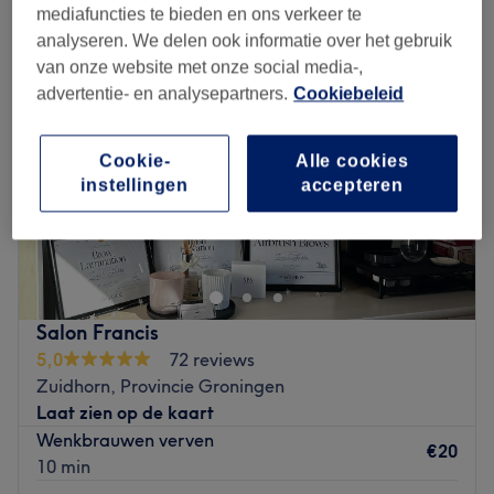
mediafuncties te bieden en ons verkeer te
analyseren. We delen ook informatie over het gebruik
van onze website met onze social media-,
advertentie- en analysepartners.
Cookiebeleid
Cookie-
Alle cookies
instellingen
accepteren
Salon Francis
5,0
72 reviews
Zuidhorn, Provincie Groningen
Laat zien op de kaart
Wenkbrauwen verven
€20
10 min