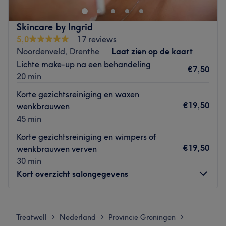
Producten: Er wordt gewerkt met hoogwaardige
producten van Mrs Highbrow en Browcode voor wimper-
Skincare by Ingrid
en wenkbrauwbehandelingen, en met Salonnepro voor
5,0
17 reviews
gezichtsbehandelingen.
Noordenveld, Drenthe
Laat zien op de kaart
Lichte make-up na een behandeling
Ervaringen: De salon biedt diverse trendy wenkbrauw- en
€7,50
20 min
wimperbehandelingen, evenals ontspannende
gezichtsbehandelingen. De eigenaresse, Laura, heeft een
Korte gezichtsreiniging en waxen
passie voor het mooier en zelfverzekerder laten voelen
€19,50
wenkbrauwen
van haar klanten door zorgvuldig te luisteren naar hun
45 min
wensen.
Korte gezichtsreiniging en wimpers of
Specialisaties: De specialisatie van de salon ligt bij de
€19,50
wenkbrauwen verven
verzorging en verfraaiing van wenkbrauwen en wimpers.
30 min
Vervoer: Salon Francis, gevestigd in Zuidhorn, provincie
Kort overzicht salongegevens
Groningen, is eenvoudig te bereiken met het openbaar
vervoer dankzij een bushalte op slechts vijf minuten
Maandag
Gesloten
loopafstand en parkeermogelijkheden aan het begin van
Dinsdag
10:00
–
13:00
Treatwell
Nederland
Provincie Groningen
>
>
>
de straat.
Woensdag
15:00
–
20:00