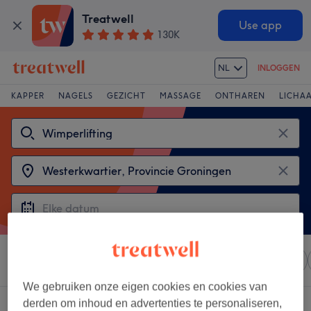
Treatwell
Use app
130K
NL
INLOGGEN
KAPPER
NAGELS
GEZICHT
MASSAGE
ONTHAREN
LICHA
Sorteer op
Elke prijs
Salons
Expresaanbiedingen
We gebruiken onze eigen cookies en cookies van
derden om inhoud en advertenties te personaliseren,
2 salons met:
wimperlifting in Westerkwartier, Provincie Groningen