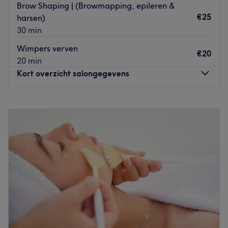
Brow Shaping | (Browmapping, epileren &
€25
harsen)
30 min
Wimpers verven
€20
20 min
Kort overzicht salongegevens
Maandag
12:00
–
21:00
Dinsdag
12:00
–
21:00
Woensdag
12:00
–
21:00
Donderdag
12:00
–
21:00
Vrijdag
12:00
–
21:00
Zaterdag
12:00
–
17:00
Zondag
Gesloten
Sfeer in de salon: De rustige en sfeervolle inrichting van
de salon creëert een ontspannen omgeving, ideaal voor
een rustmoment.