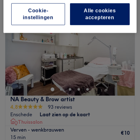
wimpers en/of wenkbrauwen verven in Glanerbrug, Enschede
Cookie-
Alle cookies
instellingen
accepteren
NA Beauty & Brow artist
4,8
93 reviews
Enschede
Laat zien op de kaart
Thuissalon
Verven - wenkbrauwen
€10
15 min