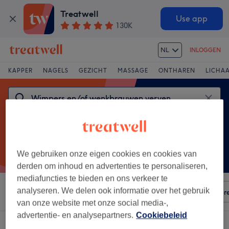
Treatwell
Use app
130K
NL
INLOGGEN
KAPPER
NAGELS
GEZICHT
MASSAGE
ONTHAREN
LICHA
We gebruiken onze eigen cookies en cookies van
derden om inhoud en advertenties te personaliseren,
mediafuncties te bieden en ons verkeer te
analyseren. We delen ook informatie over het gebruik
Sorteer op
Elke prijs
Voorzieningen
Salons
Expr
van onze website met onze social media-,
advertentie- en analysepartners.
Cookiebeleid
Een salon met: