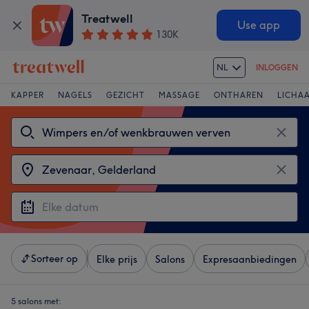
Treatwell
Use app
130K
NL
INLOGGEN
KAPPER
NAGELS
GEZICHT
MASSAGE
ONTHAREN
LICHA
Sorteer op
Elke prijs
Salons
Expresaanbiedingen
5 salons met: