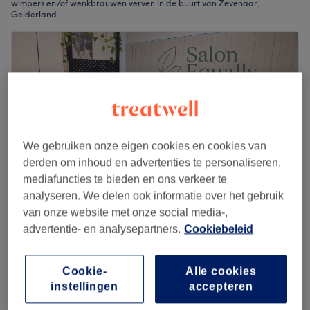
wimpers en/of wenkbrauwen verven in de buurt van Zevenaar,
Gelderland
We gebruiken onze eigen cookies en cookies van
derden om inhoud en advertenties te personaliseren,
mediafuncties te bieden en ons verkeer te
analyseren. We delen ook informatie over het gebruik
van onze website met onze social media-,
Salon Equally (deze boekingsagenda is voor
advertentie- en analysepartners.
Cookiebeleid
afspraken t/m eind oktober)
4,7
71 reviews
Cookie-
Alle cookies
Zevenaar, Gelderland
Laat zien op de kaart
instellingen
accepteren
Epileren/harsen wenkbrauwen met verven
€20