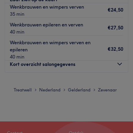
Wenkbrauwen en wimpers verven
€24,50
35 min
Wenkbrauwen epileren en verven
€27,50
40 min
Wenkbrauwen en wimpers verven en
€32,50
epileren
40 min
Kort overzicht salongegevens
Maandag
Gesloten
Dinsdag
Gesloten
Treatwell
Nederland
Gelderland
Zevenaar
>
>
>
Woensdag
Gesloten
Donderdag
10:00
–
18:30
Vrijdag
Gesloten
Zaterdag
08:00
–
16:00
Zondag
Gesloten