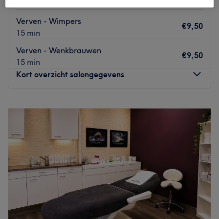
30 min
Verven - Wimpers
€9,50
15 min
Verven - Wenkbrauwen
€9,50
15 min
Kort overzicht salongegevens
Maandag
Gesloten
Dinsdag
09:00
–
17:00
Woensdag
09:00
–
17:00
Donderdag
13:00
–
21:00
Vrijdag
13:00
–
21:00
Zaterdag
Gesloten
Zondag
Gesloten
LET OP: Salon Equally gaat verhuizen en daarom is deze
agenda voor afspraken t/m eind oktober!