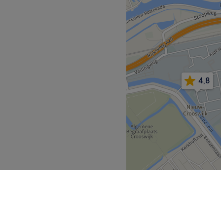
Go to venue
4,8