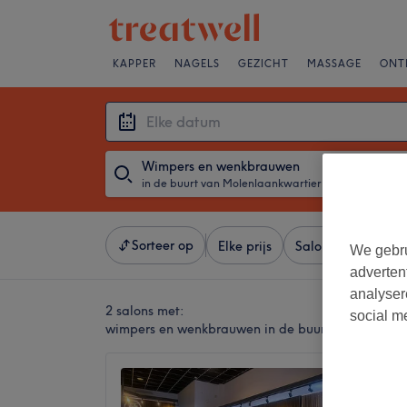
KAPPER
NAGELS
GEZICHT
MASSAGE
ONT
Wimpers en wenkbrauwen
in de buurt van Molenlaankwartier, Rotterdam
・
Elke d
Sorteer op
Elke prijs
Salons
Expresa
We gebru
adverten
analyser
2 salons met:
social m
wimpers en wenkbrauwen in de buurt van Molenla
fen be
4,1