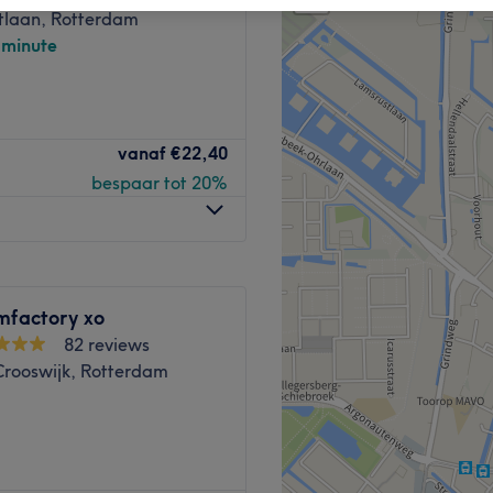
tlaan, Rotterdam
-minute
vanaf
€22,40
bespaar tot 20%
mfactory xo
82 reviews
rooswijk, Rotterdam
eenlopende behandelingen en