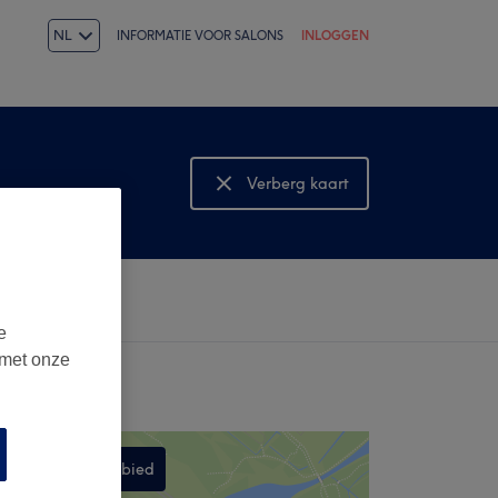
NL
INFORMATIE VOOR SALONS
INLOGGEN
Verberg kaart
Bekijk kaart
e
 met onze
Zoek dit gebied