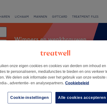
HAREN
LICHAAM
MANNEN
GIFTCARD
TREATMENT FILES
Wimpers en wenkbrauwen
atum
anbiedingen
Beoordeling
iken onze eigen cookies en cookies van derden om inhoud en
ties te personaliseren, mediafuncties te bieden en ons verkeer t
en. We delen ook informatie over het gebruik van onze website
edia-, advertentie- en analysepartners.
Cookiebeleid
ankwartier, Rotterdam
Cookie-instellingen
Alle cookies accepteren
+
auty
36 reviews
−