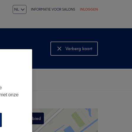
NL
INFORMATIE VOOR SALONS
INLOGGEN
Verberg kaart
Bekijk kaart
e
 met onze
Zoek dit gebied
,