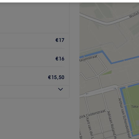
€17
€16
€15,50