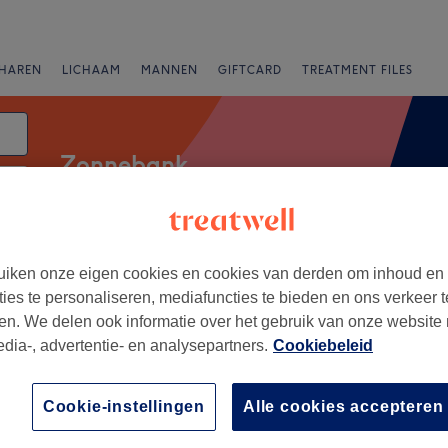
HAREN
LICHAAM
MANNEN
GIFTCARD
TREATMENT FILES
Zonnebank
tum
Beoordeling
iken onze eigen cookies en cookies van derden om inhoud en
ties te personaliseren, mediafuncties te bieden en ons verkeer t
en. We delen ook informatie over het gebruik van onze website
lank, Rotterdam
edia-, advertentie- en analysepartners.
Cookiebeleid
+
 7 kamp
Cookie-instellingen
Alle cookies accepteren
318 reviews
−
mp, Rotterdam