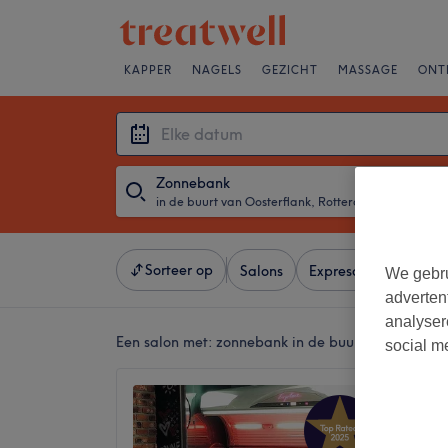
KAPPER
NAGELS
GEZICHT
MASSAGE
ONT
Zonnebank
in de buurt van Oosterflank, Rotterdam
・
Elke da
Sorteer op
Salons
Expresaanbiedingen
We gebru
adverten
analyser
Een salon met:
zonnebank in de buurt van Oosterf
social m
Studio
4,9
Zevenka