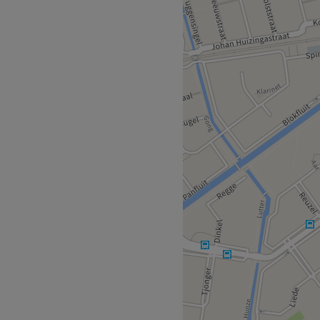
ezellig.
 zonnebank Creme.
ambachtsland.
Go to venue