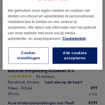
We gebruiken onze eigen cookies en cookies van
derden om inhoud en advertenties te personaliseren,
mediafuncties te bieden en ons verkeer te
analyseren. We delen ook informatie over het gebruik
van onze website met onze social media-,
advertentie- en analysepartners.
Cookiebeleid
Cookie-
Alle cookies
instellingen
accepteren
Botuline Rimpelzorg Klinieken B.V.
4,9
26 reviews
Randstad, Almere
Laat zien op de kaart
€99
Fillers - 0,5 ml
30 min
€180
€299
Acne littekenbehandelingen met PlexR