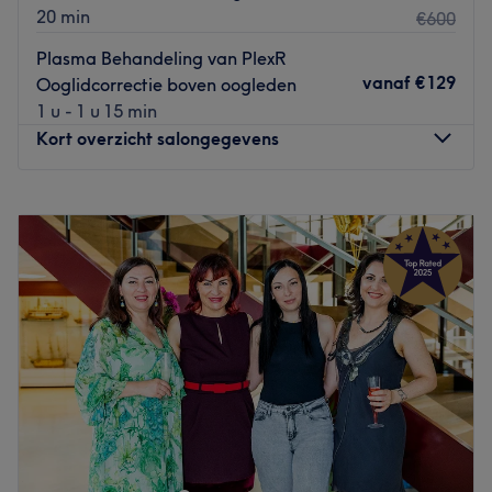
20 min
€600
Plasma Behandeling van PlexR
vanaf
€129
Ooglidcorrectie boven oogleden
1 u - 1 u 15 min
Kort overzicht salongegevens
Maandag
10:00
–
17:00
Dinsdag
10:00
–
17:00
Woensdag
10:00
–
17:00
Donderdag
10:00
–
17:00
Vrijdag
10:00
–
17:00
Zaterdag
10:00
–
17:00
Zondag
Gesloten
Rimpelzorg Kliniek is een medische kliniek waar kwaliteit,
veiligheid en comfort centraal staan. Wij richten ons op
het leveren van hoogwaardige esthetische
behandelingen en gespecialiseerde Biofibre