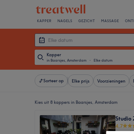
KAPPER
NAGELS
GEZICHT
MASSAGE
ONT
Kapper
in Baarsjes, Amsterdam
・
Elke datum
Sorteer op
Elke prijs
Voorzieningen
Kies uit 8
kappers in Baarsjes, Amsterdam
Studio 
4,7
Admiraa