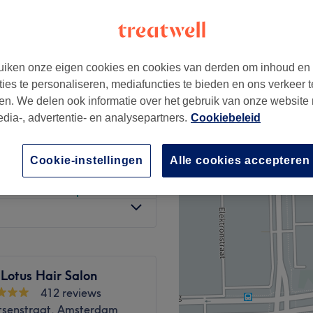
dam
-minute
iken onze eigen cookies en cookies van derden om inhoud en
€35
ties te personaliseren, mediafuncties te bieden en ons verkeer t
€37,50
en. We delen ook informatie over het gebruik van onze website
edia-, advertentie- en analysepartners.
Cookiebeleid
vanaf
€20
bespaar tot 20%
Cookie-instellingen
Alle cookies accepteren
vanaf
€20
bespaar tot 20%
Lotus Hair Salon
412 reviews
rtsenstraat, Amsterdam