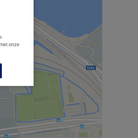
e
 met onze