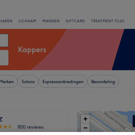
HAREN
LICHAAM
MANNEN
GIFTCARD
TREATMENT FILES
Kappers
Merken
Salons
Expresaanbiedingen
Beoordeling
+
Z
800 reviews
−
l de Ruijterweg,