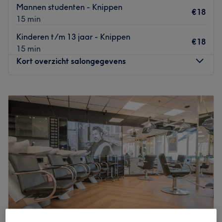
Mannen studenten - Knippen
€18
15 min
Kinderen t/m 13 jaar - Knippen
€18
15 min
Kort overzicht salongegevens
Maandag
09:30
–
18:00
Dinsdag
09:30
–
18:00
Woensdag
09:30
–
18:00
Donderdag
09:30
–
18:00
Vrijdag
09:30
–
18:00
Zaterdag
10:00
–
17:00
Zondag
Gesloten
Kapsalon Spotlight in Groningen is een salon waar zorg
en comfort centraal staan, met als doel de klanten een
unieke wellnesservaring te bieden.