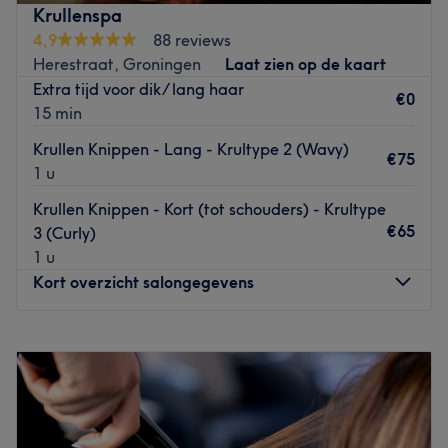
past.
Krullenspa
Wat we leuk vinden aan de salon: Sfeer: schoon, warm en
4,9
88 reviews
gezellig – een plek waar klanten zich direct welkom en op
Herestraat, Groningen
Laat zien op de kaart
hun gemak voelen.
Extra tijd voor dik/ lang haar
€0
15 min
Gespecialiseerd in: Kleuren Knippen
Krullen Knippen - Lang - Krultype 2 (Wavy)
De extra’s: Sinds 2009 ervaring in het kappersvak door
€75
1 u
eigenaresse Stephanie van Sonderen Persoonlijke
aandacht voor iedere klant Vriendelijke en toegankelijke
Krullen Knippen - Kort (tot schouders) - Krultype
sfeer
€65
3 (Curly)
Go to venue
1 u
Kort overzicht salongegevens
Maandag
09:00
–
19:00
Dinsdag
09:00
–
19:00
Woensdag
Gesloten
Donderdag
09:00
–
19:00
Vrijdag
09:00
–
19:00