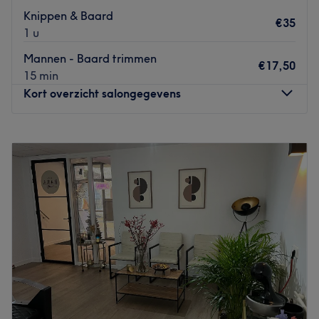
Knippen & Baard
€35
1 u
Mannen - Baard trimmen
€17,50
15 min
Kort overzicht salongegevens
Maandag
12:15
–
19:15
Dinsdag
Gesloten
Woensdag
10:15
–
21:00
Donderdag
10:15
–
21:00
Vrijdag
10:15
–
21:00
Zaterdag
12:15
–
18:15
Zondag
Gesloten
Salon Monté in Groningen staat bekend om het geven
van persoonlijke aandacht en het leveren van kwaliteit. Je
komt terecht in een fijne omgeving waar er naar jouw