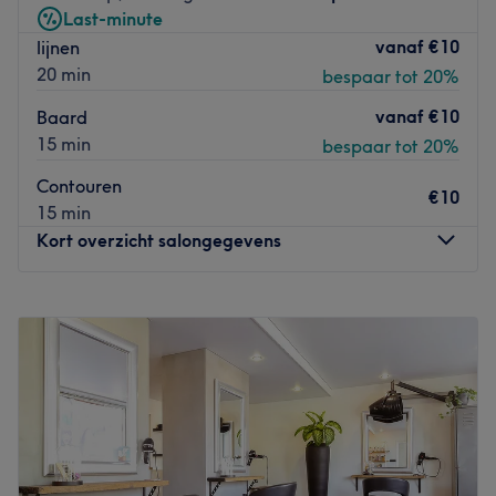
Last-minute
vanaf
€10
lijnen
20 min
bespaar tot 20%
vanaf
€10
Baard
15 min
bespaar tot 20%
Contouren
€10
15 min
Kort overzicht salongegevens
Maandag
12:00
–
18:00
Dinsdag
09:30
–
21:00
Woensdag
10:00
–
21:00
Donderdag
09:30
–
21:00
Vrijdag
10:00
–
18:00
Zaterdag
09:30
–
19:00
Zondag
Gesloten