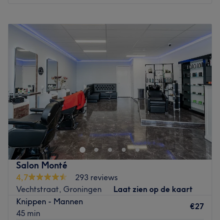
Maandag
Gesloten
Dinsdag
08:30
–
17:30
Woensdag
08:30
–
17:30
Donderdag
08:30
–
17:30
Vrijdag
08:30
–
17:30
Zaterdag
08:30
–
15:00
Zondag
Gesloten
Kapsalon Zus en Zo is gevestigd in de mooie
Oranjebuurt, waar iedereen welkom is van jong tot oud,
van hip tot klassiek. Altijd wordt u geknipt door een van
de twee vaste kapsters. Voor kinderen is speelgoed
aanwezig en in de zomer kunt u ontspannen met koffie of
Salon Monté
thee wachten de de heerlijke tuin bij de kapsalon.
4,7
293 reviews
Go to venue
Vechtstraat, Groningen
Laat zien op de kaart
Knippen - Mannen
€27
45 min