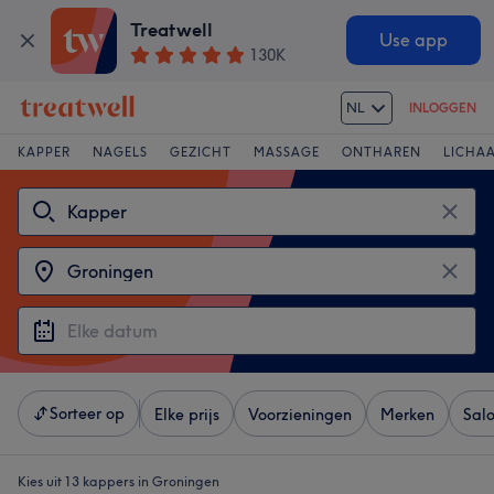
Treatwell
Use app
130K
NL
INLOGGEN
KAPPER
NAGELS
GEZICHT
MASSAGE
ONTHAREN
LICHA
Sorteer op
Elke prijs
Voorzieningen
Merken
Sal
Kies uit 13
kappers in Groningen