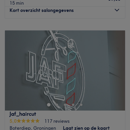
15 min
De extra’s: De kapsalon is ideaal gelegen en gemakkelijk
Kort overzicht salongegevens
en snel bereikbaar.
Go to venue
Maandag
Gesloten
Dinsdag
10:00
–
18:00
Woensdag
09:30
–
17:00
Donderdag
09:30
–
18:00
Vrijdag
09:30
–
18:00
Zaterdag
10:00
–
16:00
Zondag
Gesloten
De Hair stylistes bij SOAP staan bekend om hun
specialisme in haarkleuringen en het zetten van honderd
procent human hair extensions. De stylistes zijn op de
hoogte van de laatste trends op het gebied van
haarmodellen, haarkleuringen en kniptechnieken.
Jaf_haircut
Go to venue
5,0
117 reviews
Boterdiep, Groningen
Laat zien op de kaart