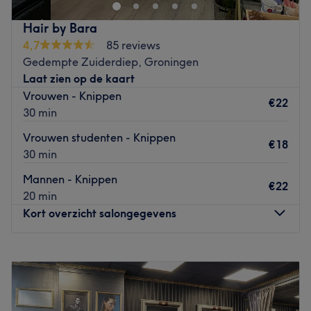
wensen worden geluisterd.
Dichtstbijzijnde openbaar vervoer:
Hair by Bara
Bushalte Groningen, Vechtstraat.
4,7
85 reviews
Gedempte Zuiderdiep, Groningen
Het team:
Laat zien op de kaart
Bestaat uit eigenaar Minas.
Vrouwen - Knippen
€22
30 min
Wat we leuk vinden aan de salon
:
Sfeer: warm, gezellig en professioneel.
Vrouwen studenten - Knippen
€18
Gespecialiseerd in: haarbehandelingen.
30 min
De extra’s: van jong tot oud, zowel mannen als vrouwen
Mannen - Knippen
zijn welkom.
€22
20 min
Go to venue
Kort overzicht salongegevens
Maandag
09:30
–
18:00
Dinsdag
Gesloten
Woensdag
09:30
–
15:00
Donderdag
09:30
–
18:00