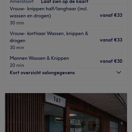
Amersfoort
Laat zien op de kaart
alles aan doen om dit te verwezenlijken. Zo zul je
Vrouw- knippen half/langhaar (incl.
volledig ontspannen en met een prachtige coupe de
vanaf
€33
wassen en drogen)
salon weer verlaten.
30 min
Go to venue
Vrouw- korthaar Wassen, knippen &
vanaf
€33
drogen
30 min
Mannen Wassen & Knippen
vanaf
€30
20 min
Kort overzicht salongegevens
Maandag
09:00
–
18:00
Dinsdag
09:00
–
18:00
Woensdag
09:00
–
18:00
Donderdag
09:00
–
20:00
Vrijdag
09:00
–
18:00
Zaterdag
08:30
–
13:00
Zondag
Gesloten