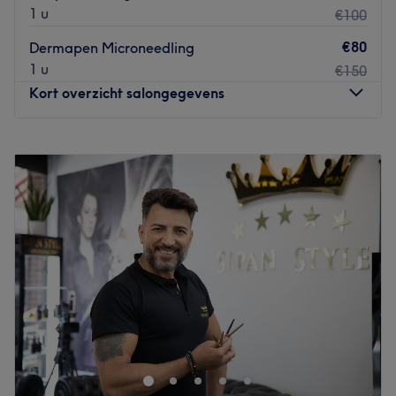
1 u
€100
€80
Dermapen Microneedling
1 u
€150
Kort overzicht salongegevens
Maandag
10:00
–
23:55
Dinsdag
10:00
–
23:55
Woensdag
10:00
–
23:55
Donderdag
10:00
–
23:55
Vrijdag
10:00
–
23:55
Zaterdag
10:00
–
23:55
Zondag
10:00
–
23:55
Kan je haar wel een make-over gebruiken? Dan ben je op
de Kanaalstraat in Utrecht bij S&S Kapsalon in goede
handen. Zowel mannen, vrouwen als kinderen kunnen
hier terecht voor een was- en knipbeurt, en ook voor