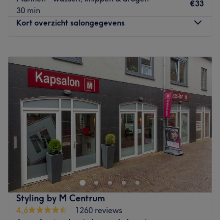
€33
Gespecialiseerd in: krullen knippen en visagie
30 min
Merken en producten: Schwarzkopf
Kort overzicht salongegevens
De extra's: parkeren in de buurt is mogelijk
Go to venue
Maandag
09:30
–
18:00
Dinsdag
09:30
–
18:00
Woensdag
09:30
–
20:00
Donderdag
09:30
–
20:00
Vrijdag
09:30
–
20:00
Zaterdag
09:00
–
16:30
Zondag
Gesloten
Op Centraal Station Utrecht vind je Haarfijn Kappers.
Het professionele en ervaren team weet raad met
creatieve en trendy kapsels, maar ook voor bijpunten en
een klassieke knipbeurt ben je hier aan het juiste adres.
Mannen kunnen naast hun kapsel ook hun baard laten
Styling by M Centrum
verzorgen. Het is belangrijk dat je je volledig op je
4,6
1260 reviews
gemak voelt in de salon, en het team zal er dan ook ook