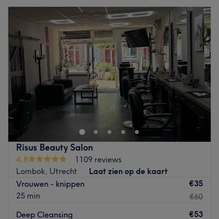
Risus Beauty Salon
4,8
1109 reviews
Lombok, Utrecht
Laat zien op de kaart
€35
Vrouwen - knippen
25 min
€60
€53
Deep Cleansing