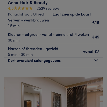
Anna Hair & Beauty
aan alle wensen en behoeften wordt voldaan als het
4,8
2639 reviews
aankomt op haarkleuring. Betaalbare luxe,
Kanaalstraat, Utrecht
Laat zien op de kaart
professionaliteit, gastvrijheid staan centraal, waardoor je
Verven - wenkbrauwen
de salon ongetwijfeld stralend weer verlaat.
€15
15 min
Go to venue
Kleuren - uitgroei - vanaf - binnen tot 4 weken
€45
30 min
Harsen of threaden - gezicht
vanaf
€7
5 min - 30 min
Kort overzicht salongegevens
Maandag
Gesloten
Dinsdag
09:00
–
18:00
Woensdag
09:00
–
18:00
Donderdag
09:00
–
18:00
Vrijdag
09:00
–
18:00
Zaterdag
09:00
–
17:00