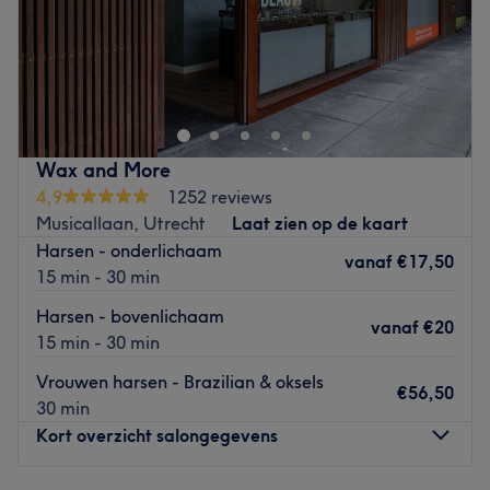
Salon Styling by M Centrum ligt in hartje Amersfoort
centrum en werkt alleen met topstylisten. Laat je
verwennen door deze salon en loop de deur uit met een
nieuwe frisse look!
Dichtstbijzijnde openbaar vervoer:
Wax and More
De salon is vlakbij bushalte Amersfoort, Centrum en
4,9
1252 reviews
treinstation Amersfoort Centraal.
Musicallaan, Utrecht
Laat zien op de kaart
Harsen - onderlichaam
Het Team:
vanaf
€17,50
15 min - 30 min
Eigenaresse Miranda heeft meerdere goedlopende
kapsalons en werkt hier samen met vier andere
Harsen - bovenlichaam
vanaf
€20
medewerksters. Het is een gezellig maar professioneel
15 min - 30 min
team.
Vrouwen harsen - Brazilian & oksels
€56,50
Wat we leuk vinden aan de salon:
30 min
Sfeer: Een ontspannen sfeer.
Kort overzicht salongegevens
Gespecialiseerd in: Haarextensions En Highlights
Merken en producten: Artistique, Mediceuticals en Indian