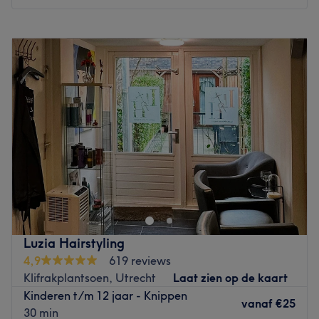
Maandag
12:00
–
20:00
Dinsdag
09:00
–
17:30
Woensdag
10:00
–
21:00
Donderdag
09:00
–
20:00
Vrijdag
08:30
–
18:00
Zaterdag
10:00
–
17:00
Zondag
10:00
–
17:00
De kapsalon Aan de Gracht , voormalig Cut & Go ,is een
echte stadse salon. Vrouwen, mannen, studenten en
kinderen kunnen hier terecht voor het knippen, stylen of
kleuren van het haar. Natuurlijk wordt er gewerkt volgens
de laatste kleur en knip technieken.
Luzia Hairstyling
Go to venue
4,9
619 reviews
Klifrakplantsoen, Utrecht
Laat zien op de kaart
Kinderen t/m 12 jaar - Knippen
vanaf
€25
30 min