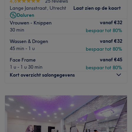
4,8
25 reviews
Het team:
Lange Jansstraat, Utrecht
Laat zien op de kaart
De salon heeft een klein team van medewerkers die zorg
Daluren
dragen voor de klanten. Ze zijn professioneel, vriendelijk
vanaf
€32
Vrouwen - Knippen
en streven ernaar om aan alle behoeften van hun klanten
30 min
bespaar tot 80%
te voldoen.
vanaf
€32
Wassen & Drogen
Wat we leuk vinden aan de salon:
45 min - 1 u
bespaar tot 80%
Sfeer: vriendelijk & verzorgd.
vanaf
€45
Gespecialiseerd in: schoonheidsbehandelingen
.
Face Frame
1 u - 1 u 30 min
bespaar tot 80%
Go to venue
Kort overzicht salongegevens
Maandag
Gesloten
Dinsdag
10:00
–
18:00
Woensdag
10:00
–
18:00
Donderdag
10:00
–
18:00
Vrijdag
10:00
–
18:00
Zaterdag
10:00
–
18:00