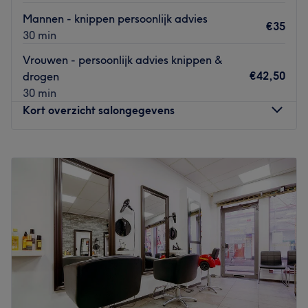
Mannen - knippen persoonlijk advies
€35
30 min
Vrouwen - persoonlijk advies knippen &
€42,50
drogen
30 min
Kort overzicht salongegevens
Maandag
Gesloten
Dinsdag
10:00
–
18:00
Woensdag
10:00
–
20:00
Donderdag
Gesloten
Vrijdag
10:00
–
18:00
Zaterdag
09:00
–
17:00
Zondag
Gesloten
Aan de
Klifrakplantsoen in Utrecht
vind je
kapper Luzia
Hairstyling.
Hier ben je welkom voor een
knip- of