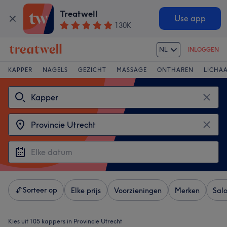
Treatwell
Use app
130K
NL
INLOGGEN
KAPPER
NAGELS
GEZICHT
MASSAGE
ONTHAREN
LICHA
Sorteer op
Elke prijs
Voorzieningen
Merken
Sal
Kies uit 105
kappers in Provincie Utrecht