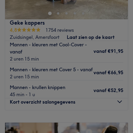
wellnesservaring te bieden.
Dichtstbijzijnde openbaar vervoer:
De salon is gelegen bij de halte Amersfoort, Dongestraat.
Geke kappers
4,8
1754 reviews
Het team:
Zuidsingel, Amersfoort
Laat zien op de kaart
De salon heeft een klein team van medewerkers die zorg
Mannen - kleuren met Cool-Cover -
dragen voor de klanten. Ze zijn professioneel, vriendelijk
vanaf
€91,95
vanaf
en streven ernaar om aan alle behoeften van hun klanten
2 uren 15 min
te voldoen.
Mannen - kleuren met Cover 5 - vanaf
Wat we leuk vinden aan de salon:
vanaf
€66,95
2 uren 15 min
Sfeer: vriendelijk & verzorgd
Gespecialiseerd in: schoonheidsbehandelingen
Mannen - krullen knippen
vanaf
€52,95
Gebruikte merken en producten: Nars, Huda Beauty,
45 min - 1 u
MAC & Olaplex.
Kort overzicht salongegevens
De extra’s: -
Go to venue
Maandag
Gesloten
Dinsdag
Gesloten
Woensdag
10:00
–
18:00