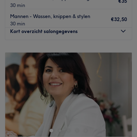
€35
Go to venue
30 min
Mannen - Wassen, knippen & stylen
€32,50
30 min
Kort overzicht salongegevens
Maandag
Gesloten
Dinsdag
09:00
–
18:00
Woensdag
09:00
–
18:00
Donderdag
09:00
–
18:00
Vrijdag
09:00
–
19:30
Zaterdag
09:00
–
13:30
Zondag
Gesloten
In de dorpskern van Maarn vind je Hairstyling maarn, dé
plek waar het beste van twee werelden samenkomt:
kwalitatieve knipkunst en trendy mode. Kom hier voor het
knippen, stylen en kleuren van je haar. Met twintig jaar
ervaring zorgt de kleurspecialist in de salon ervoor dat er