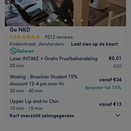
kunt bij eigenaresse Diana terecht voor diverse beauty
behandelingen zoals harsen, wimper- en
wenkbrauwbehandelingen, make-up en
laserbehandelingen. Laat je in de watten leggen en
Go NKD
verlaat de salon als herboren!
4,8
9212 reviews
Dichtsbijzijnde openbaar vervoer:
Kinkerstraat, Amsterdam
Laat zien op de kaart
De salon bevindt zich een aantal minuten lopen van
Daluren
tramhalte Bilderdijkstraat (17,7).
€0,01
Laser INTAKE + Gratis Proefbehandeling
20 min
€20
Het team:
Diana heeft ervaring met werken in een schoonheidssalon
Waxing - Brazilian Student 15%
vanaf
€34
en nu gaat ze als zelfstandige beginnen in haar nieuwe
discount 12-4 pm mon-fri
salon. Ze heeft certificaten voor waxen, laser,visagie en
bespaar tot 15%
30 min - 40 min
eyebrow specialist ,
Upper Lip and/or Chin
Wat we leuk vinden aan de salon:
vanaf
€13
10 min - 15 min
Sfeer: Positieve en rustgevende sfeer.
Kort overzicht salongegevens
Gespecialiseerd in: Waxen ,visagie & wenkbrauwen.
Merken en producten: In de salon wordt gewerkt met het