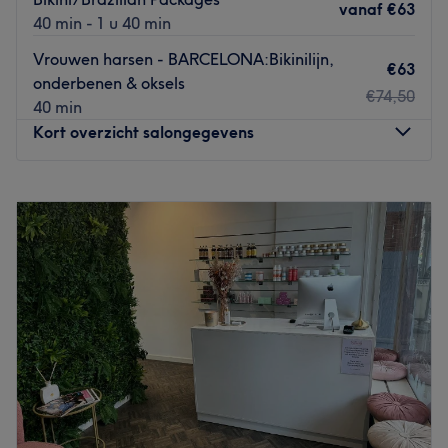
vanaf
€63
Go to venue
40 min - 1 u 40 min
Vrouwen harsen - BARCELONA:Bikinilijn,
€63
onderbenen & oksels
€74,50
40 min
Kort overzicht salongegevens
Maandag
10:30
–
19:00
Dinsdag
10:00
–
18:30
Woensdag
10:00
–
17:30
Donderdag
10:00
–
17:30
Vrijdag
10:00
–
17:30
Zaterdag
Gesloten
Zondag
Gesloten
Belleza’s Mundo is een gespecialiseerde waxsalon aan de
J. Kruijverstraat in Zaandam en biedt comfortabele en
professionele waxbehandelingen aan. Zodra je de