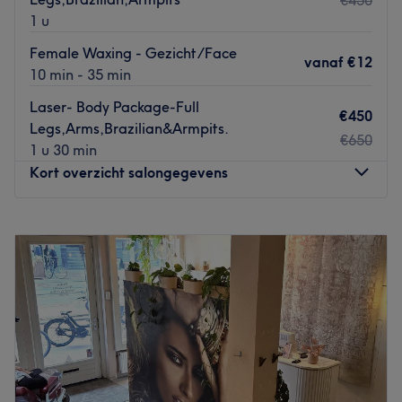
€450
1 u
Female Waxing - Gezicht/Face
vanaf
€12
10 min - 35 min
Laser- Body Package-Full
€450
Legs,Arms,Brazilian&Armpits.
€650
1 u 30 min
Kort overzicht salongegevens
Maandag
10:00
–
19:00
Dinsdag
10:00
–
19:00
Woensdag
10:00
–
19:00
Donderdag
10:00
–
19:00
Vrijdag
10:00
–
19:00
Zaterdag
10:00
–
19:00
Zondag
Gesloten
Laser Beauty Lab is een sfeervolle salon in Amsterdam. Je