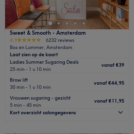
Haarlem,
Bij Browbar Haarlem ben je in de deskundige handen
voor laserontharing , microblading en threading. Met
meer dan 14 jaar ervaring bied ik veilige en effectieve
Sweet & Smooth - Amsterdam
behandelingen voor een gladde huid en perfect gestylde
4,9
6232 reviews
wenkbrauwen.
Bos en Lommer, Amsterdam
Laat zien op de kaart
✔ Laserontharing – Pijnarm, geschikt voor alle huidtypen
Ladies Summer Sugaring Deals
en zorgt voor langdurige haarreductie. Geen irritaties of
vanaf
€39
25 min - 1 u 10 min
ingegroeide haartjes!
Brow lift
✔ Microblading – Creëer volle, natuurlijk ogende
vanaf
€44,95
30 min - 1 u 10 min
wenkbrauwen die tot 1,5 jaar blijven zitten.
✔ Brow Threading – Voor strakke en perfect gevormde
Vrouwen sugaring - gezicht
vanaf
€11,95
wenkbrauwen.
5 min - 45 min
Kort overzicht salongegevens
Wil jij een haarvrije huid en perfecte wenkbrauwen? Boek
nu jouw afspraak bij Browbar Haarlem!
Maandag
Gesloten
Go to venue