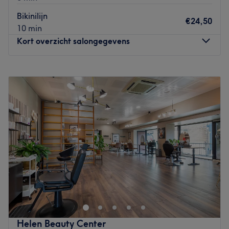
heerlijke biologische
verzorgingsproducten
voor thuis ben
Bikinilijn
je hier ook aan het juiste adres.
€24,50
10 min
Go to venue
Kort overzicht salongegevens
Maandag
10:00
–
21:10
Dinsdag
10:00
–
21:10
Woensdag
10:00
–
21:10
Donderdag
10:00
–
21:10
Vrijdag
10:00
–
21:10
Zaterdag
10:00
–
21:10
Zondag
10:00
–
21:10
Op de Overtoom kunnen vrouwen terecht bij LadyWax.
Of je nu komt voor je bikinilijn, oksels, benen of een
Brazilian, alles is mogelijk. Met wax worden de haren
snel en in zijn geheel verwijderd en blijven drie tot vier
weken weg. Door regelmatig te waxen blijven de haartjes
Helen Beauty Center
dun en worden ze steeds minder. Meisjes tot twaalf jaar