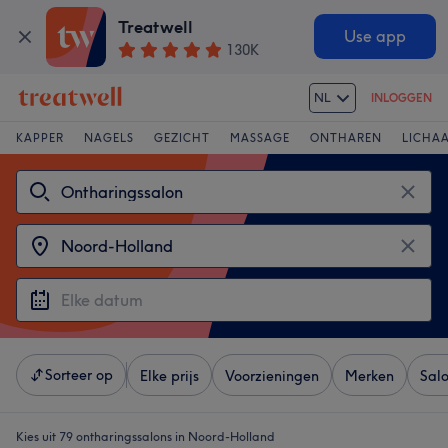
Treatwell
Use app
130K
NL
INLOGGEN
KAPPER
NAGELS
GEZICHT
MASSAGE
ONTHAREN
LICHA
Sorteer op
Elke prijs
Voorzieningen
Merken
Sal
Kies uit 79
ontharingssalons in Noord-Holland