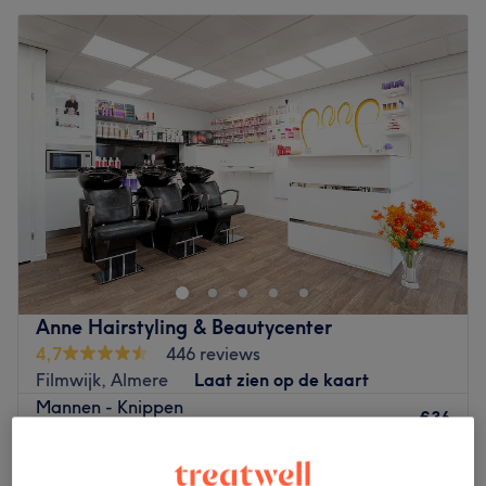
Anne Hairstyling & Beautycenter
4,7
446 reviews
Filmwijk, Almere
Laat zien op de kaart
Mannen - Knippen
€36
30 min
Threaden - wenkbrauwen
€25