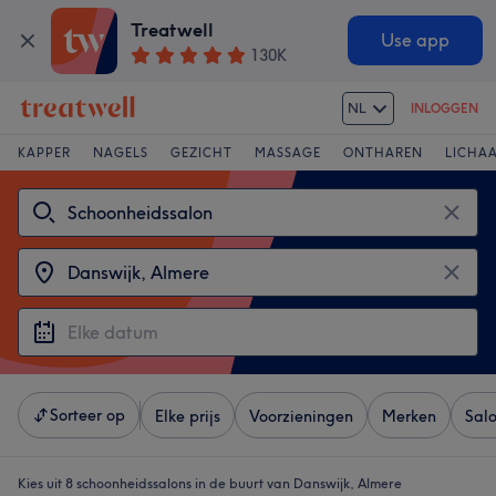
Treatwell
Use app
130K
NL
INLOGGEN
KAPPER
NAGELS
GEZICHT
MASSAGE
ONTHAREN
LICHA
Sorteer op
Elke prijs
Voorzieningen
Merken
Sal
Kies uit 8
schoonheidssalons in de buurt van Danswijk, Almere