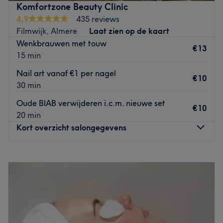
Komfortzone Beauty Clinic
4,9
435 reviews
Het team:
Filmwijk, Almere
Laat zien op de kaart
Thao Nguyen zorgt ervoor dat je heerlijk ontspannen je
Wenkbrauwen met touw
behandeling ondergaat.
€13
15 min
Wat we leuk vinden aan de salon:
Nail art vanaf €1 per nagel
€10
Sfeer: Ruime en lichte salon, de stoel waarin je mag
30 min
plaatsnemen is een massagestoel.
Oude BIAB verwijderen i.c.m. nieuwe set
Gespecialiseerd in: Manicure, pedicure & gellak.
€10
20 min
Go to venue
Kort overzicht salongegevens
Maandag
09:00
–
19:00
Dinsdag
09:00
–
19:00
Woensdag
09:00
–
19:00
Donderdag
09:00
–
19:00
Vrijdag
09:00
–
19:00
Zaterdag
09:00
–
19:00