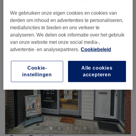
15 min
We gebruiken onze eigen cookies en cookies van
Vrouwen - Knippen
€40
derden om inhoud en advertenties te personaliseren,
30 min
mediafuncties te bieden en ons verkeer te
Kort overzicht salongegevens
analyseren. We delen ook informatie over het gebruik
van onze website met onze social media-,
Maandag
Gesloten
advertentie- en analysepartners.
Cookiebeleid
Dinsdag
10:00
–
17:00
Woensdag
10:00
–
17:00
Donderdag
10:00
–
17:00
Cookie-
Alle cookies
instellingen
accepteren
Vrijdag
10:00
–
17:00
Zaterdag
10:00
–
14:00
Zondag
Gesloten
Bij kapsalon en tevens schoonheidssalon
Anne Hairstyling
& Beautycenter in Almere
kun je onder andere terecht
voor
knip- en kleurbehandelingen
,
wimper- en
wenkbrauwbehandelingen
en
gellak
.