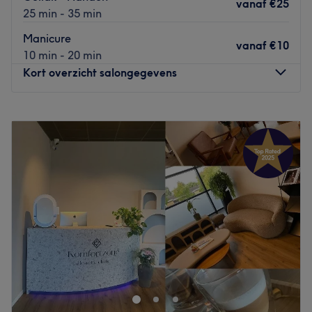
vanaf
€25
25 min - 35 min
Manicure
vanaf
€10
10 min - 20 min
Kort overzicht salongegevens
Maandag
10:00
–
18:00
Dinsdag
10:00
–
18:00
Woensdag
09:00
–
18:00
Donderdag
09:00
–
18:00
Vrijdag
09:00
–
18:00
Zaterdag
09:00
–
18:00
Zondag
Gesloten
Love Nail Bar is een nagelstudio gevestigd in Almere. Je
kunt hier terecht voor verschillende nagelbehandelingen.
Van een gellak manicure tot acrylnagels. Thao zorgt
ervoor dat je met schitterende nagels de salon weer
verlaat.