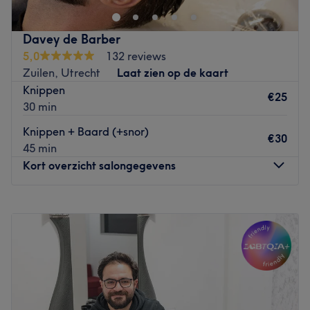
gepassioneerd met hun vak bezig. Ze doen niets liever
dan jou het kapsel te geven waar je van droomt en
Davey de Barber
luisteren hierbij goed naar je wensen. Je kunt hier niet
5,0
132 reviews
alleen terecht voor alles op het gebied van haar, maar
Zuilen, Utrecht
Laat zien op de kaart
ook voor onder andere het behandelen van je
Knippen
wenkbrauwen, ontharen en visagie. Het is de bedoeling
€25
30 min
dat iedere klant met een brede lach de salon verlaat.
Knippen + Baard (+snor)
Go to venue
€30
45 min
Kort overzicht salongegevens
Maandag
12:00
–
21:30
Dinsdag
12:00
–
21:30
Woensdag
12:00
–
21:30
Donderdag
12:00
–
21:30
Vrijdag
10:00
–
19:00
Zaterdag
Gesloten
Zondag
Gesloten