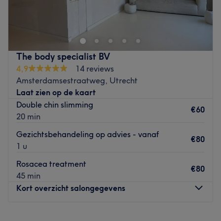
“Welkom in onze luxe nagelsalon, waar vakmanschap en
comfort centraal staan! Onze professionele medewerkers
creëren de mooiste nagels met unieke nailart, helemaal
afgestemd op jouw wensen. Terwijl je geniet van een
heerlijk kopje koffie of thee, kun je ontspannen en je laten
The body specialist BV
meeslepen door je favoriete programma op onze tv. Bij
4,9
14 reviews
ons draait het om kwaliteit, ontspanning en een vleugje
Amsterdamsestraatweg, Utrecht
luxe – de perfecte plek om jezelf in de watten te laten
Laat zien op de kaart
leggen.”
Double chin slimming
€60
Go to venue
20 min
Gezichtsbehandeling op advies - vanaf
€80
1 u
Rosacea treatment
€80
45 min
Kort overzicht salongegevens
Maandag
11:00
–
16:00