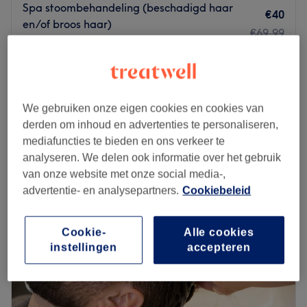
Spa stoombehandeling (beschadigd haar
€40
en/of broos haar)
€69,99
1 u
€34
Spa stoombehandeling (corona herstel)
1 u
€79,99
Kort overzicht salongegevens
We gebruiken onze eigen cookies en cookies van
derden om inhoud en advertenties te personaliseren,
Maandag
13:00
–
18:00
mediafuncties te bieden en ons verkeer te
Dinsdag
Gesloten
analyseren. We delen ook informatie over het gebruik
Woensdag
10:00
–
18:00
van onze website met onze social media-,
Donderdag
10:00
–
17:00
advertentie- en analysepartners.
Cookiebeleid
Vrijdag
10:00
–
18:00
Zaterdag
10:00
–
17:00
Cookie-
Alle cookies
Zondag
Gesloten
instellingen
accepteren
Is persoonlijke aandacht voor jou belangrijk tijdens een
bezoek aan de kapper? Bij Kapsalon Erbil aan de
Lessepsstraat in Utrecht zijn ze iedere dag enthousiast en