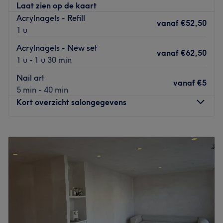
Laat zien op de kaart
Acrylnagels - Refill
vanaf
€52,50
1 u
Acrylnagels - New set
vanaf
€62,50
1 u - 1 u 30 min
Nail art
vanaf
€5
5 min - 40 min
Kort overzicht salongegevens
Maandag
Gesloten
Dinsdag
11:00
–
19:00
Woensdag
11:00
–
19:00
Donderdag
11:00
–
19:00
Vrijdag
11:00
–
19:00
Zaterdag
11:00
–
18:00
Zondag
Gesloten