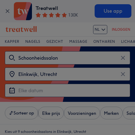
Treatwell
Use app
130K
NL
INLOGGEN
KAPPER
NAGELS
GEZICHT
MASSAGE
ONTHAREN
LICHA
Sorteer op
Elke prijs
Voorzieningen
Merken
Sal
Kies uit 9
schoonheidssalons in Elinkwijk, Utrecht