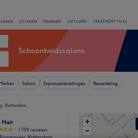
HAREN
LICHAAM
MANNEN
GIFTCARD
TREATMENT FILES
Schoonheidssalons
Merken
Salons
Expresaanbiedingen
Beoordeling
g, Rotterdam
+
l Hair
1759 reviews
−
Binnenweg, Rotterdam