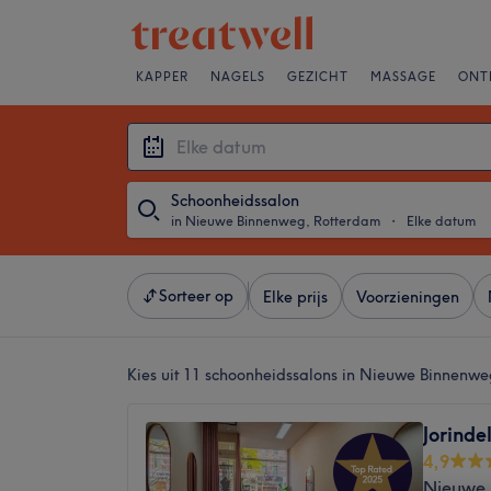
KAPPER
NAGELS
GEZICHT
MASSAGE
ONT
Schoonheidssalon
in Nieuwe Binnenweg, Rotterdam
・
Elke datum
Sorteer op
Elke prijs
Voorzieningen
Kies uit 11
schoonheidssalons in Nieuwe Binnenwe
Jorinde
4,9
Nieuwe 