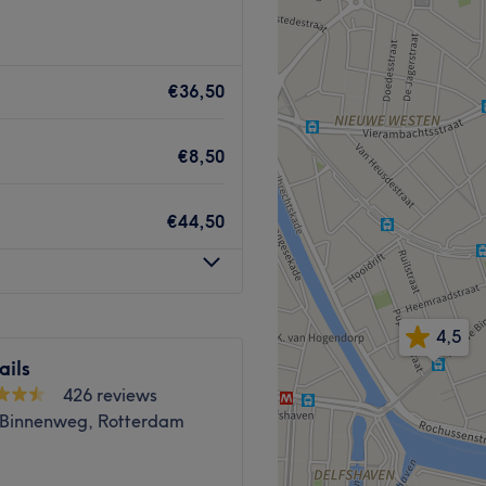
Jorindel Hair. Laat hier je
ippen en kleuren.
€36,50
n het kappersvak en is dus
ppen en verven. Of je nu
€8,50
voor een
compleet andere
Mocht je nog advies willen:
€44,50
ecies wat er bij
de vorm
Go to venue
4,5
ails
426 reviews
Binnenweg, Rotterdam