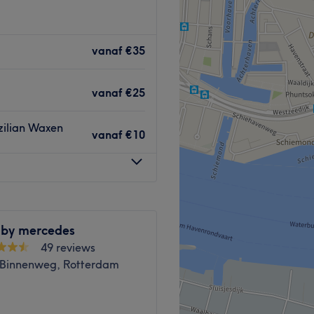
het juiste adres voor diverse
tharen ,wimpers,
vanaf
€35
cures en pedicures. Bij
en kwalitatief. Welke
vanaf
€25
en de salon.
zilian Waxen
vanaf
€10
fstand.
 by mercedes
chtbehandelingen,wenkbrauw
49 reviews
Binnenweg, Rotterdam
Go to venue