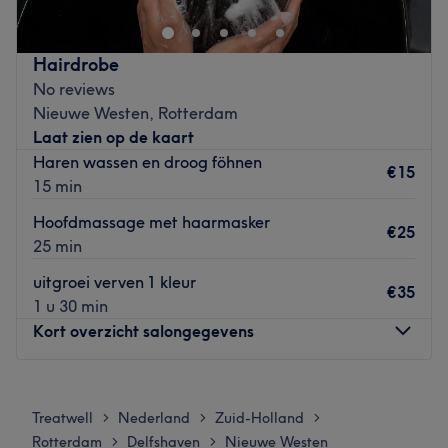
unieke wellnesservaring te bieden.
Dichtstbijzijnde openbaar vervoer:
De salon is gelegen bij de halte Mathenesserplein.
Hairdrobe
No reviews
Het team:
Nieuwe Westen, Rotterdam
De salon heeft een klein team van medewerkers die zorg
Laat zien op de kaart
dragen voor de klanten. Ze zijn professioneel, vriendelijk
Haren wassen en droog föhnen
en streven ernaar om aan alle behoeften van hun klanten
€15
15 min
te voldoen.
Hoofdmassage met haarmasker
Wat we leuk vinden aan de salon:
€25
25 min
Sfeer: vriendelijk & verzorgd
Gespecialiseerd in: schoonheidsbehandelingen
uitgroei verven 1 kleur
€35
Gebruikte merken en producten: Oh My Lash
1 u 30 min
Go to venue
Kort overzicht salongegevens
Maandag
10:00
–
18:00
Dinsdag
10:00
–
18:00
Treatwell
Nederland
Zuid-Holland
>
>
>
Woensdag
Gesloten
Rotterdam
Delfshaven
Nieuwe Westen
>
>