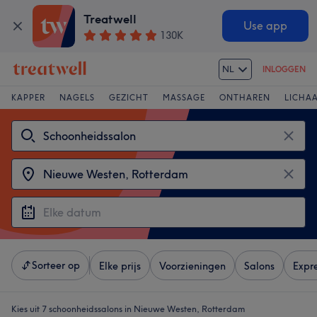
Treatwell
Use app
130K
NL
INLOGGEN
KAPPER
NAGELS
GEZICHT
MASSAGE
ONTHAREN
LICHA
Sorteer op
Elke prijs
Voorzieningen
Salons
Expr
Kies uit 7
schoonheidssalons in Nieuwe Westen, Rotterdam