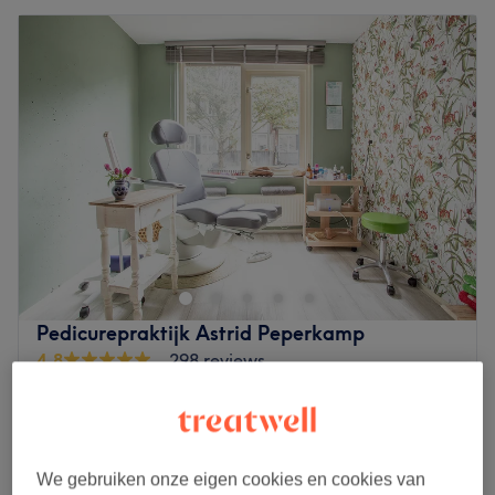
Pedicurepraktijk Astrid Peperkamp
4,8
298 reviews
Nieuwe Westen, Rotterdam
Laat zien op de kaart
Thuissalon
Medische pedicure
vanaf
€47,50
We gebruiken onze eigen cookies en cookies van
30 min - 1 u 30 min