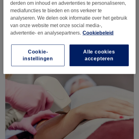
derden om inhoud en advertenties te personaliseren,
Nagels lakken
mediafuncties te bieden en ons verkeer te
vanaf
€0,01
5 min - 20 min
analyseren. We delen ook informatie over het gebruik
van onze website met onze social media-,
Likdoornbehandeling
€35
advertentie- en analysepartners.
Cookiebeleid
20 min
Kort overzicht salongegevens
Cookie-
Alle cookies
instellingen
accepteren
Maandag
Gesloten
Dinsdag
09:30
–
16:00
Woensdag
09:30
–
16:00
Donderdag
09:30
–
16:00
Vrijdag
09:30
–
16:00
Zaterdag
Gesloten
Zondag
Gesloten
Pedicurepraktijk Astrid Peperkamp is een salon aan huis.
Eigenaresse Astrid is geboeid door voeten en streeft
ernaar om jouw voeten weer mooi te maken. Ze denkt