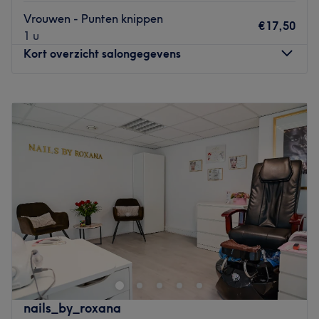
huidprofessionals, zodat je verzekerd bent van
Vrouwen - Punten knippen
deskundige en veilige behandelingen.
€17,50
1 u
Go to venue
Kort overzicht salongegevens
Maandag
Gesloten
Dinsdag
11:00
–
17:00
Woensdag
Gesloten
Donderdag
11:00
–
17:00
Vrijdag
11:00
–
17:00
Zaterdag
Gesloten
Zondag
Gesloten
Haarnul10 Kapper in Rotterdam biedt een compleet
assortiment haarbehandelingen aan, uitgevoerd door de
gepassioneerde en hoog opgeleide medewerkers. Verwen
je lichaam, geest en ziel met een van de vele
behandelingen in een full-service spa!
nails_by_roxana