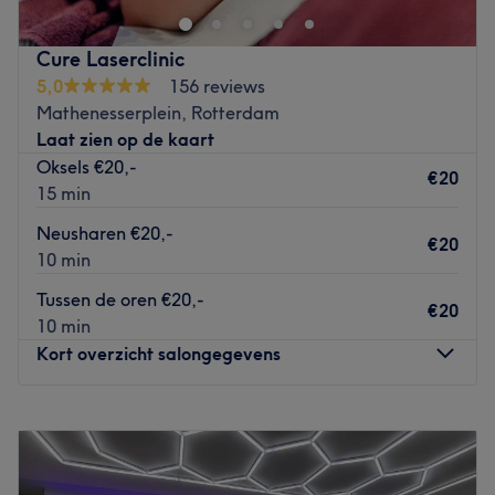
graag met je mee en al jouw klachten probeert ze samen
met je op te lossen. Of het nou ingegroeide nagels,
Cure Laserclinic
likdoorns of fysieke pijnen zijn of je alleen de nagels
5,0
156 reviews
gelakt wilt hebben, tijdens je gezellige, informatieve en
Mathenesserplein, Rotterdam
zorgzame behandeling zullen je voeten er weer verzorgd
Laat zien op de kaart
uitzien. Je kunt hier ook terecht als je diabetes hebt. Er is
Oksels €20,-
overdag voldoende plek om (betaald) te parkeren en er
€20
15 min
kan in de salon worden gepind.
Neusharen €20,-
Go to venue
€20
10 min
Tussen de oren €20,-
€20
10 min
Kort overzicht salongegevens
Maandag
10:00
–
18:00
Dinsdag
10:00
–
18:00
Woensdag
10:00
–
18:00
Donderdag
10:00
–
18:00