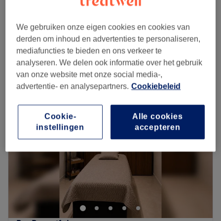
30 min
Verven - wimpers
We gebruiken onze eigen cookies en cookies van
€16
15 min
derden om inhoud en advertenties te personaliseren,
Kort overzicht salongegevens
mediafuncties te bieden en ons verkeer te
analyseren. We delen ook informatie over het gebruik
Maandag
10:00
–
15:00
van onze website met onze social media-,
Dinsdag
10:00
–
18:00
advertentie- en analysepartners.
Cookiebeleid
Woensdag
10:00
–
15:00
Donderdag
10:00
–
18:00
Cookie-
Alle cookies
Vrijdag
10:00
–
20:00
instellingen
accepteren
Zaterdag
10:00
–
16:00
Zondag
Gesloten
Bij Luxury PMU, gelegen in Stadshart Zoetermeer, kun je
terecht voor diverse gezichtsbehandelingen en
permanente make-up. De facials zijn er zowel ter
ontspanning als voor specifieke huidverbetering door
middel van een peeling of mesotherapie. Het ervaren