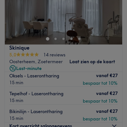
Zondag
Gesloten
Bij Salon Chra Hair&Beauty in Zoetermeer kan je terecht
voor allerlei soorten behandelingen. Laat je verwennen
door deze salon en loop de deur uit met een nieuwe frisse
look!
Dichtstbijzijnde openbaar vervoer: Bushalte
Skinique
Gouderakstraat voor de deur.
5,0
14 reviews
Oosterheem, Zoetermeer
Laat zien op de kaart
Het Team: Eigenaresse Chra heeft haar salon onlangs
Last-minute
geopend en haar team bestaat uit 3 ervaren
vanaf
€27
Oksels - Laserontharing
medewerkers.
15 min
bespaar tot 10%
Wat we leuk vinden aan de salon:
vanaf
€27
Tepelhof - Laserontharing
Sfeer: Gezelllig en fijn. Gespecialiseerd in: Beauty- en
15 min
bespaar tot 10%
haarbehandelingen. De extra’s: Gratis
parkeermogelijkheid.
vanaf
€27
Bikinilijn - Laserontharing
Go to venue
15 min
bespaar tot 10%
Kort overzicht salongegevens