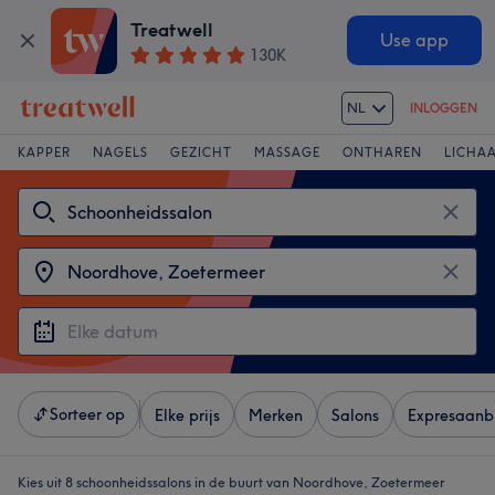
Treatwell
Use app
130K
NL
INLOGGEN
KAPPER
NAGELS
GEZICHT
MASSAGE
ONTHAREN
LICHA
Sorteer op
Elke prijs
Merken
Salons
Expresaanb
Kies uit 8
schoonheidssalons in de buurt van Noordhove, Zoetermeer