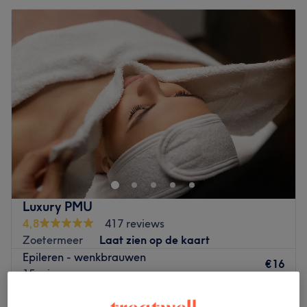
Luxury PMU
4,8
417 reviews
Zoetermeer
Laat zien op de kaart
Epileren - wenkbrauwen
€16
15 min
Epileren en verven - wenkbrauwen
€26