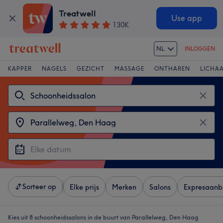
Treatwell
Use app
130K
NL
INLOGGEN
KAPPER
NAGELS
GEZICHT
MASSAGE
ONTHAREN
LICHA
Sorteer op
Elke prijs
Merken
Salons
Expresaanb
Kies uit 8
schoonheidssalons in de buurt van Parallelweg, Den Haag