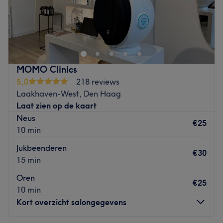
Go to venue
MOMO Clinics
5,0
218 reviews
Laakhaven-West, Den Haag
Laat zien op de kaart
Neus
€25
10 min
Jukbeenderen
€30
15 min
Oren
€25
10 min
Kort overzicht salongegevens