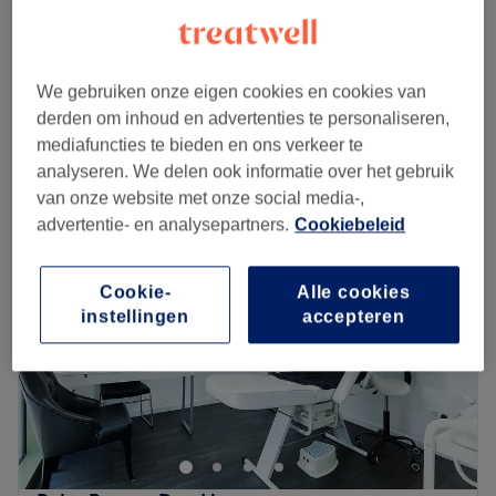
1 u
Kinderen 5 t/m 10 jaar - Knippen
€20
30 min
We gebruiken onze eigen cookies en cookies van
Kort overzicht salongegevens
derden om inhoud en advertenties te personaliseren,
mediafuncties te bieden en ons verkeer te
Maandag
10:00
–
18:00
analyseren. We delen ook informatie over het gebruik
Dinsdag
09:00
–
18:00
van onze website met onze social media-,
Woensdag
09:00
–
18:00
advertentie- en analysepartners.
Cookiebeleid
Donderdag
09:00
–
18:00
Vrijdag
09:00
–
18:00
Cookie-
Alle cookies
Zaterdag
09:00
–
18:00
instellingen
accepteren
Zondag
Gesloten
Welkom bij Barber Oz in Den Haag! Gelegen in het hart
van Den Haag, biedt Barber Oz een unieke en
persoonlijke ervaring voor de moderne man die op zoek is
naar stijl en vakmanschap. Bij binnenkomst word je
hartelijk ontvangen door Oz, die je direct op je gemak