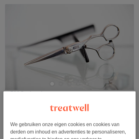
RM.Barbershop
5,0
54 reviews
Roermond, Limburg
Laat zien op de kaart
Knippen
€20
20 min
We gebruiken onze eigen cookies en cookies van
derden om inhoud en advertenties te personaliseren,
Knippen + Baard
€25