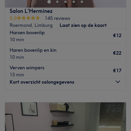
uitziende huid.
Salon L'Herminez
Go to venue
5,0
145 reviews
Roermond, Limburg
Laat zien op de kaart
Harsen bovenlip
€12
10 min
Haren bovenlip en kin
€22
10 min
Verven wimpers
€17
15 min
Kort overzicht salongegevens
Maandag
13:00
–
21:30
Dinsdag
09:00
–
18:00
Woensdag
09:00
–
18:00
Donderdag
10:00
–
21:30
Vrijdag
Gesloten