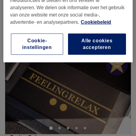
mediafuncties te bieden en ons verkeer te
30 min
analyseren. We delen ook informatie over het gebruik
Baard Scheren
van onze website met onze social media-,
€10
15 min
advertentie- en analysepartners.
Cookiebeleid
Kort overzicht salongegevens
Cookie-
Alle cookies
Maandag
Gesloten
instellingen
accepteren
Dinsdag
10:00
–
19:00
Woensdag
10:00
–
19:00
Donderdag
10:00
–
19:00
Vrijdag
11:00
–
20:00
Zaterdag
11:00
–
18:00
Zondag
12:00
–
17:00
.
Go to venue