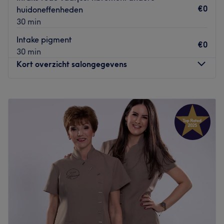
Go to venue
€0
huidoneffenheden
30 min
Intake pigment
€0
30 min
Kort overzicht salongegevens
Maandag
09:00
–
21:00
Dinsdag
09:00
–
20:00
Woensdag
09:00
–
20:00
Donderdag
08:30
–
20:00
Vrijdag
09:00
–
17:30
Zaterdag
09:00
–
17:30
Zondag
Gesloten
Hoe klein of groot jouw wensen ook zijn op het gebied
van huidverbetering; het is onze missie om jou binnen ons
unieke totaalconcept op een fijne en persoonlijke manier
te begeleiden naar een gezonde, stralende en jonger