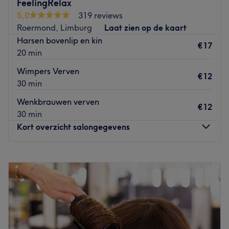
FeelingRelax
5,0
319 reviews
Roermond, Limburg
Laat zien op de kaart
Harsen bovenlip en kin
€17
20 min
Wimpers Verven
€12
30 min
Wenkbrauwen verven
€12
30 min
Kort overzicht salongegevens
Maandag
08:30
–
17:00
Dinsdag
08:30
–
20:00
Woensdag
08:30
–
16:00
Donderdag
08:30
–
20:00
Vrijdag
08:30
–
16:00
Zaterdag
09:00
–
12:00
Zondag
Gesloten