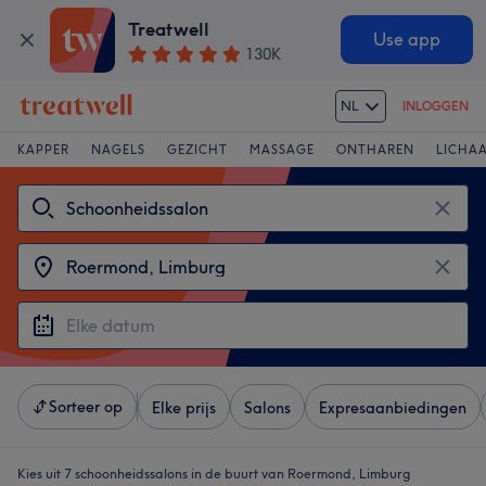
Treatwell
Use app
130K
NL
INLOGGEN
KAPPER
NAGELS
GEZICHT
MASSAGE
ONTHAREN
LICHA
Sorteer op
Elke prijs
Salons
Expresaanbiedingen
Kies uit 7
schoonheidssalons in de buurt van Roermond, Limburg