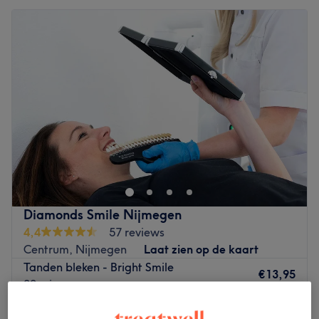
Diamonds Smile Nijmegen
4,4
57 reviews
Centrum, Nijmegen
Laat zien op de kaart
Tanden bleken - Bright Smile
€13,95
20 min
Tanden bleken - Diamonds smile
€29,95