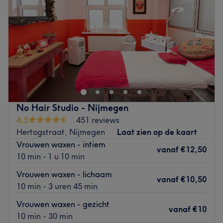
Vrijdag
11:00
–
18:00
De extra’s: De salon is gemakkelijk bereikbaar met het
Zaterdag
11:00
–
18:00
openbaar vervoer en biedt een unieke combinatie van
Zondag
11:30
–
18:00
ontspanning en verzorging voor zowel volwassenen als
baby’s.
.
Go to venue
Go to venue
No Hair Studio - Nijmegen
4,5
451 reviews
Hertogstraat, Nijmegen
Laat zien op de kaart
Vrouwen waxen - intiem
vanaf
€12,50
10 min - 1 u 10 min
Vrouwen waxen - lichaam
vanaf
€10,50
10 min - 3 uren 45 min
Vrouwen waxen - gezicht
vanaf
€10
10 min - 30 min