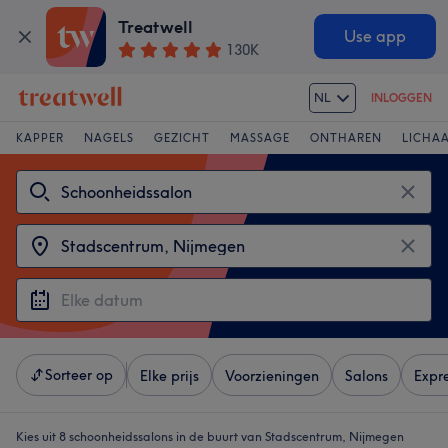
Treatwell
Use app
130K
NL
INLOGGEN
KAPPER
NAGELS
GEZICHT
MASSAGE
ONTHAREN
LICHA
Sorteer op
Elke prijs
Voorzieningen
Salons
Expr
Kies uit 8
schoonheidssalons in de buurt van Stadscentrum, Nijmegen