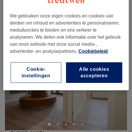
1 u
Tanden bleken - Diamonds smile XL
We gebruiken onze eigen cookies en cookies van
€49,95
1 u 40 min
derden om inhoud en advertenties te personaliseren,
Kort overzicht salongegevens
mediafuncties te bieden en ons verkeer te
analyseren. We delen ook informatie over het gebruik
van onze website met onze social media-,
Maandag
10:00
–
21:00
advertentie- en analysepartners.
Cookiebeleid
Dinsdag
10:00
–
21:00
Woensdag
10:00
–
21:00
Donderdag
10:00
–
21:00
Cookie-
Alle cookies
Vrijdag
10:00
–
21:00
instellingen
accepteren
Zaterdag
10:00
–
20:00
Zondag
10:00
–
19:00
Bij Diamonds Smile Nijmegen kun je terecht voor het
bleken van je tanden of een behandeling voor je wimpers
of wenkbrauwen. Laat je verwennen door het vakkundige
personeel en verlaat de salon weer met een stralende
lach!