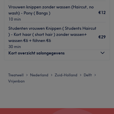
Extra's: Wij bieden behandelingen aan voor de body
Vrouwen knippen zonder wassen (Haircut, no
(gezichtsbehandelingen) & voor de soul (holistische
€12
wash) - Pony ( Bangs )
behandelingen).
10 min
Go to venue
Studenten vrouwen Knippen ( Students Haircut
) - Kort haar ( short hair ) zonder wassen+
€29
wassen €6 + föhnen €6
30 min
Kort overzicht salongegevens
Maandag
Gesloten
Dinsdag
09:30
–
17:00
Treatwell
Nederland
Zuid-Holland
Delft
>
>
>
>
Woensdag
09:30
–
17:00
Vrijenban
Donderdag
09:30
–
17:00
Vrijdag
09:30
–
17:00
Zaterdag
09:30
–
17:00
Zondag
Gesloten