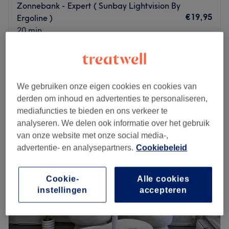
Zonnebank - Expert ( Sunbay Lightvision By
€19,95
Ergoline )
20 min
Zonnebank - Expert ( Cube+ )
€19,95
20 min
Kort overzicht salongegevens
We gebruiken onze eigen cookies en cookies van
derden om inhoud en advertenties te personaliseren,
Maandag
09:30
–
21:30
mediafuncties te bieden en ons verkeer te
Dinsdag
09:30
–
21:30
analyseren. We delen ook informatie over het gebruik
Woensdag
09:30
–
21:30
van onze website met onze social media-,
Donderdag
09:30
–
21:30
advertentie- en analysepartners.
Cookiebeleid
Vrijdag
09:30
–
21:30
Zaterdag
09:30
–
20:00
Zondag
09:30
–
20:00
Cookie-
Alle cookies
instellingen
accepteren
Ben jij toe aan een mooie gebruinde huid? Breng dan een
bezoek aan Sunday’s in Delft. Of je nu behoefte hebt aan
een mooi kleurtje, een vitamine D boost of gewoon even