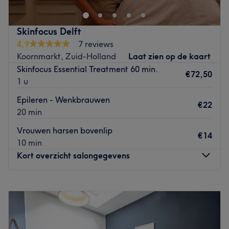
Skinfocus Delft
4,9
7 reviews
Koornmarkt, Zuid-Holland
Laat zien op de kaart
Skinfocus Essential Treatment 60 min.
€72,50
1 u
Epileren - Wenkbrauwen
€22
20 min
Vrouwen harsen bovenlip
€14
10 min
Kort overzicht salongegevens
Maandag
Gesloten
Dinsdag
Gesloten
Woensdag
Gesloten
Donderdag
Gesloten