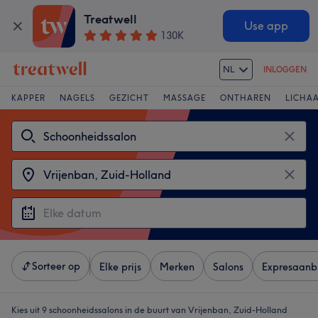
Treatwell
Use app
130K
NL
INLOGGEN
KAPPER
NAGELS
GEZICHT
MASSAGE
ONTHAREN
LICHA
Sorteer op
Elke prijs
Merken
Salons
Expresaanb
Kies uit 9
schoonheidssalons in de buurt van Vrijenban, Zuid-Holland