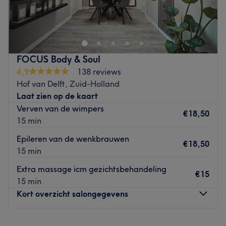
Beauty lounge by Elsa
is een salon waar zorg en comfort
centraal staan, met als doel de klanten een unieke
wellnesservaring te bieden.
Dichtstbijzijnde openbaar vervoer:
FOCUS Body & Soul
De salon is gelegen bij de halte Delft.
4,9
138 reviews
Het team:
Hof van Delft, Zuid-Holland
De salon heeft een klein team van medewerkers die zorg
Laat zien op de kaart
dragen voor de klanten. Ze zijn professioneel, vriendelijk
Verven van de wimpers
€18,50
en streven ernaar om aan alle behoeften van hun klanten
15 min
te voldoen.
Epileren van de wenkbrauwen
€18,50
Wat we leuk vinden aan de salon:
15 min
Sfeer: vriendelijk & verzorgd.
Extra massage icm gezichtsbehandeling
Gespecialiseerd in: schoonheidsbehandelingen
.
€15
15 min
Go to venue
Kort overzicht salongegevens
Maandag
Gesloten