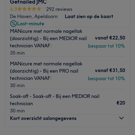
Getnailed JMC
Elk detail wordt zorgvuldig uitgevoerd om je te voorzien
4,9
292 reviews
van stralende nagels en perfecte wenkbrauwen die je
De Haven, Apeldoorn
Laat zien op de kaart
look compleet maken.
Last-minute
De behandelingen met acryl nagels zorgen voor sterke en
MANicure met normale nagellak
duurzame nagels, terwijl BIAB (Builder in a Bottle) zorgt
vanaf
€22,50
(doorzichtig) - Bij een MEDIOR nail
voor een natuurlijk ogende, flexibele afwerking die
technician VANAF:
bespaar tot 10%
perfect is voor wie langdurige, mooie nagels wil zonder
35 min
de nadelen van traditionele gel. Dit zelfde geldt voor
MANicure met normale nagellak
Builder Gel. Voor een wat simpelere behandeling biedt
vanaf
€31,50
(doorzichtig) - Bij een PRO nail
rubberbase een flexibele en sterke nagelbasis die zorgt
technician VANAF:
bespaar tot 10%
voor een langdurig resultaat.
30 min
Naast nagelbehandelingen is Like Jill ook
Soak-off - Soak-off - Bij een MEDIOR nail
gespecialiseerd in wenkbrauwbehandelingen, waaronder
€20
technician
het vormen en verven van wenkbrauwen om de perfecte
30 min
uitstraling te creëren die bij jouw gezicht past.
Kort overzicht salongegevens
Met een focus op kwaliteit, persoonlijke aandacht en
resultaten, biedt Like Jill de ideale omgeving om je
Maandag
08:00
–
23:00