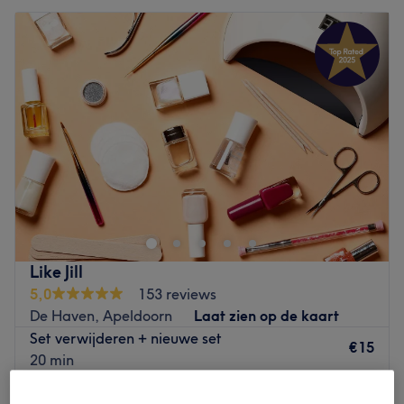
Like Jill
5,0
153 reviews
De Haven, Apeldoorn
Laat zien op de kaart
Set verwijderen + nieuwe set
€15
20 min
Manicure verzorging
€15