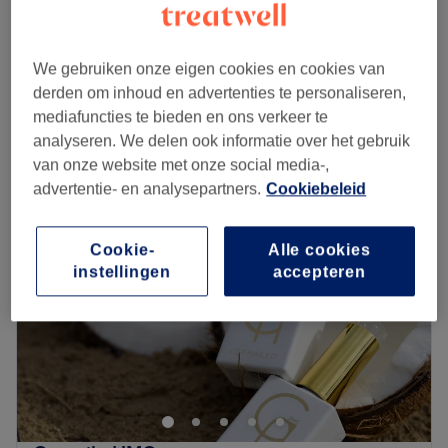
20 min
Set verwijderen
€20
We gebruiken onze eigen cookies en cookies van
30 min
derden om inhoud en advertenties te personaliseren,
Kort overzicht salongegevens
mediafuncties te bieden en ons verkeer te
analyseren. We delen ook informatie over het gebruik
Maandag
09:00
–
17:30
van onze website met onze social media-,
Dinsdag
09:00
–
21:00
advertentie- en analysepartners.
Cookiebeleid
Woensdag
09:00
–
17:30
Donderdag
11:00
–
21:00
Vrijdag
09:00
–
17:30
Cookie-
Alle cookies
Zaterdag
Gesloten
instellingen
accepteren
Zondag
Gesloten
Bij Like Jill draait alles om het creëren van de perfecte
(teen) nagels en wenkbrauwen met een focus op kwaliteit
en persoonlijke service. De salon biedt een breed scala
aan behandelingen, waaronder acryl nagels, BIAB,
builder gel, rubberbase, en wenkbrauwbehandelingen.