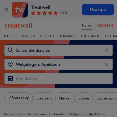
Treatwell
Use app
130K
NL
INLOGGEN
KAPPER
NAGELS
GEZICHT
MASSAGE
ONTHAREN
LICHA
Sorteer op
Elke prijs
Merken
Salons
Expresaanb
Kies uit 8
schoonheidssalons in de buurt van Welgelegen, Apeldoorn