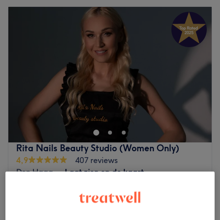
Rita Nails Beauty Studio (Women Only)
4,9
407 reviews
Den Haag
Laat zien op de kaart
Daluren
Thuissalon
Removal of old material from
vanaf
€20,40
another master