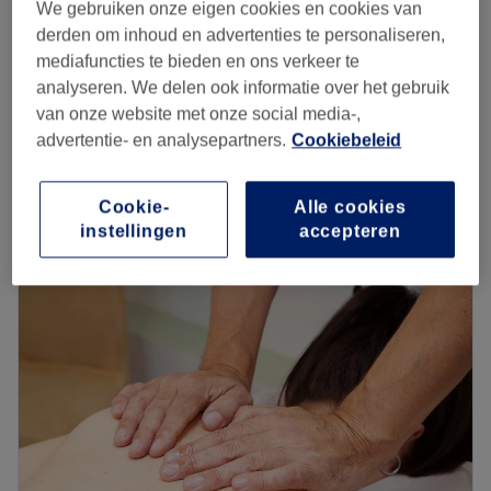
We gebruiken onze eigen cookies en cookies van
bespaar tot 40%
30 min
derden om inhoud en advertenties te personaliseren,
mediafuncties te bieden en ons verkeer te
vanaf
€3
Nail Reparation
analyseren. We delen ook informatie over het gebruik
20 min
bespaar tot 40%
van onze website met onze social media-,
vanaf
€58,05
BIAB
advertentie- en analysepartners.
Cookiebeleid
1 u 45 min
bespaar tot 25%
Kort overzicht salongegevens
Cookie-
Alle cookies
instellingen
accepteren
Maandag
09:00
–
20:00
Dinsdag
09:00
–
20:00
Woensdag
09:00
–
20:00
Donderdag
09:00
–
20:00
Vrijdag
09:00
–
20:00
Zaterdag
Gesloten
Zondag
Gesloten
Ik ben Rita.