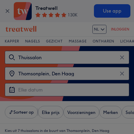
Treatwell
Use app
130K
NL
INLOGGEN
KAPPER
NAGELS
GEZICHT
MASSAGE
ONTHAREN
LICHA
Sorteer op
Elke prijs
Voorzieningen
Merken
Sal
Kies uit 7
thuissalons in de buurt van Thomsonplein, Den Haag