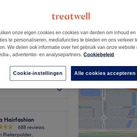
iken onze eigen cookies en cookies van derden om inhoud en
€100
ties te personaliseren, mediafuncties te bieden en ons verkeer t
€150
en. We delen ook informatie over het gebruik van onze website
edia-, advertentie- en analysepartners.
Cookiebeleid
vanaf
€45
Cookie-instellingen
Alle cookies accepteren
€30
€40
a Hairfashion
688 reviews
n Riekerpolder,