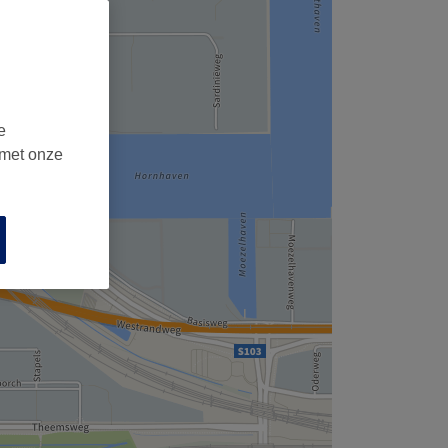
e
 met onze