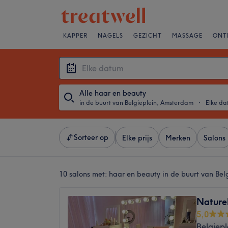
KAPPER
NAGELS
GEZICHT
MASSAGE
ONT
Alle haar en beauty
in de buurt van Belgieplein, Amsterdam
・
Elke d
Sorteer op
Elke prijs
Merken
Salons
10 salons met:
haar en beauty in de buurt van Be
Nature
5,0
Belgiep