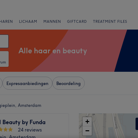
HAREN
LICHAAM
MANNEN
GIFTCARD
TREATMENT FILES
Alle haar en beauty
atum
Expresaanbiedingen
Beoordeling
lgieplein, Amsterdam
+
l Beauty by Funda
24 reviews
−
lein, Amsterdam