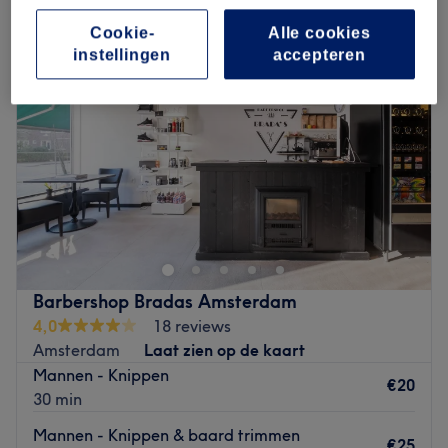
Cookie-
Alle cookies
instellingen
accepteren
Barbershop Bradas Amsterdam
4,0
18 reviews
Amsterdam
Laat zien op de kaart
Mannen - Knippen
€20
30 min
Mannen - Knippen & baard trimmen
€25