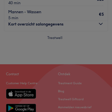
40 min
Mannen - Wassen
€5
5 min
Kort overzicht salongegevens
Maandag
Treatwell
10:00
–
20:00
Dinsdag
10:00
–
20:00
Woensdag
10:00
–
20:00
Donderdag
10:00
–
20:00
Vrijdag
10:00
–
20:00
Zaterdag
10:00
–
18:00
Zondag
10:00
–
18:00
Contact
Ontdek
Customer Help Centre
Treatment Guide
"Kapsels die spreken, stijl die blijft.
Blog
Treatwell Giftcard
Bij onze barbershop in Amsterdam ben je in goede
Aanmelden nieuwsbrief
handen. Met een team van ervaren barbers werken we al