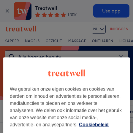
Treatwell
Use app
130K
NL
INLOGGEN
KAPPER
NAGELS
GEZICHT
MASSAGE
ONTHAREN
LICHA
We gebruiken onze eigen cookies en cookies van
derden om inhoud en advertenties te personaliseren,
mediafuncties te bieden en ons verkeer te
analyseren. We delen ook informatie over het gebruik
Sorteer op
Elke prijs
Voorzieningen
Salons
Expr
van onze website met onze social media-,
advertentie- en analysepartners.
Cookiebeleid
Een
barbershop bradas salon in Nederland