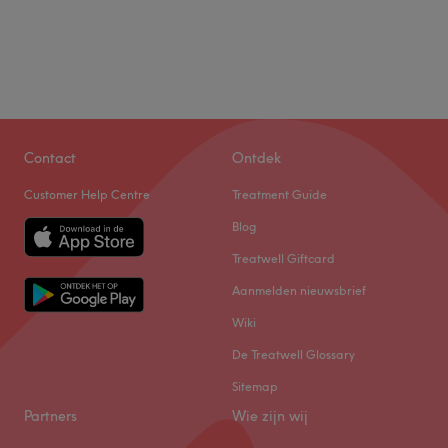
Contact
Ontdek
Customer Help Centre
Treatment Guide
Blog
Treatwell Giftcard
Aanmelden nieuwsbrief
Wiki
De Treatwell Glossary
Sitemap
Partners
Wie zijn wij