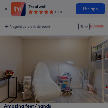
Treatwell
Use app
130K
Nagelstudio's in de buurt
NL
INLOGGEN
Amazing feet/hands