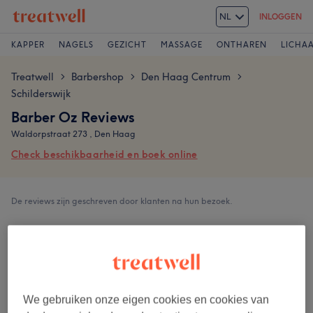
NL
INLOGGEN
KAPPER
NAGELS
GEZICHT
MASSAGE
ONTHAREN
LICHA
Treatwell
Barbershop
Den Haag Centrum
>
>
>
Schilderswijk
Barber Oz Reviews
Waldorpstraat 273 , Den Haag
Check beschikbaarheid en boek online
De reviews zijn geschreven door klanten na hun bezoek.
5,0
478 reviews
Ambiance
We gebruiken onze eigen cookies en cookies van