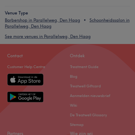
Venue Type
Barbershop in Parallelweg, Den Haag
Schoonheidssalon in
Parallelweg, Den Haag
See more venues in Parallelweg, Den Haag
Contact
Ontdek
Customer Help Centre
Treatment Guide
Blog
Treatwell Giftcard
Aanmelden nieuwsbrief
Wiki
De Treatwell Glossary
Sitemap
Partners
Wie zijn wij