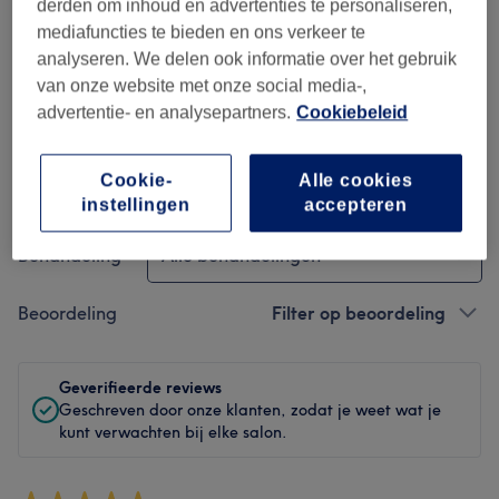
derden om inhoud en advertenties te personaliseren,
Hygiëne
mediafuncties te bieden en ons verkeer te
analyseren. We delen ook informatie over het gebruik
Medewerkers
van onze website met onze social media-,
advertentie- en analysepartners.
Cookiebeleid
Cookie-
Alle cookies
Reviews filteren
instellingen
accepteren
Behandeling
Alle behandelingen
Beoordeling
Filter op beoordeling
Geverifieerde reviews
Geschreven door onze klanten, zodat je weet wat je
kunt verwachten bij elke salon.