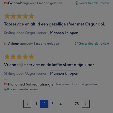
Gabriel
•
ongeveer 1 maand geleden
Geverifieerde review
Topservice en altijd een gezellige sfeer met Ozgur abi.
Styling door Ozgur Icener
•
Mannen knippen
Adem
•
ongeveer 1 maand geleden
Geverifieerde review
Vriendelijke service en de koffie staat altijd klaar.
Styling door Ozgur Icener
•
Mannen knippen
Mohamed Sahied Jahangier.
•
ongeveer 1 maand geleden
Geverifieerde review
1
2
3
4
…
75
1
3