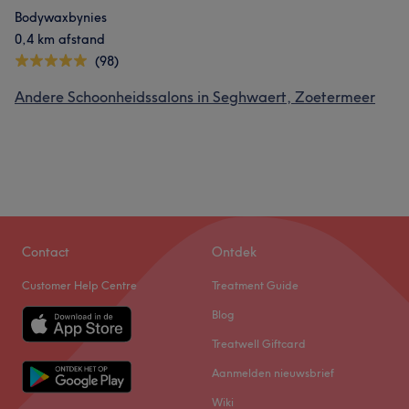
Bodywaxbynies
0,4 km afstand
(98)
Andere Schoonheidssalons in Seghwaert, Zoetermeer
Contact
Ontdek
Customer Help Centre
Treatment Guide
Blog
Treatwell Giftcard
Aanmelden nieuwsbrief
Wiki