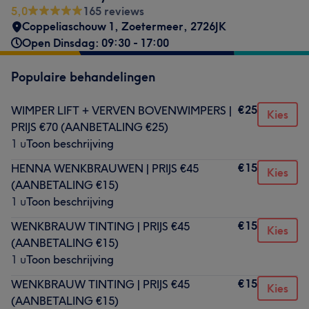
5,0
165 reviews
Coppeliaschouw 1
,
Zoetermeer
,
2726JK
Open Dinsdag: 09:30 - 17:00
Populaire behandelingen
€25
WIMPER LIFT + VERVEN BOVENWIMPERS |
Kies
PRIJS €70 (AANBETALING €25)
1 u
Toon beschrijving
€15
HENNA WENKBRAUWEN | PRIJS €45
Kies
(AANBETALING €15)
1 u
Toon beschrijving
€15
WENKBRAUW TINTING | PRIJS €45
Kies
(AANBETALING €15)
1 u
Toon beschrijving
€15
WENKBRAUW TINTING | PRIJS €45
Kies
(AANBETALING €15)