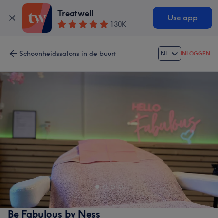
Treatwell
Use app
130K
Schoonheidssalons in de buurt
NL
INLOGGEN
Be Fabulous by Ness