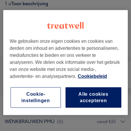
1 u
Toon beschrijving
€25
SEMI PERMANENTE MAKE UP INTAKE
Kies
GESPREK | PRIJS €25
20 min
Toon beschrijving
We gebruiken onze eigen cookies en cookies van
Alle behandelingen
derden om inhoud en advertenties te personaliseren,
mediafuncties te bieden en ons verkeer te
analyseren. We delen ook informatie over het gebruik
van onze website met onze social media-,
advertentie- en analysepartners.
Cookiebeleid
Alle
Haar
Gezicht
Cookie-
Alle cookies
instellingen
accepteren
MEEST GEBOEKT✨
(
9
)
vanaf €15
WENKBRAUWEN PMU
(
6
)
vanaf €25