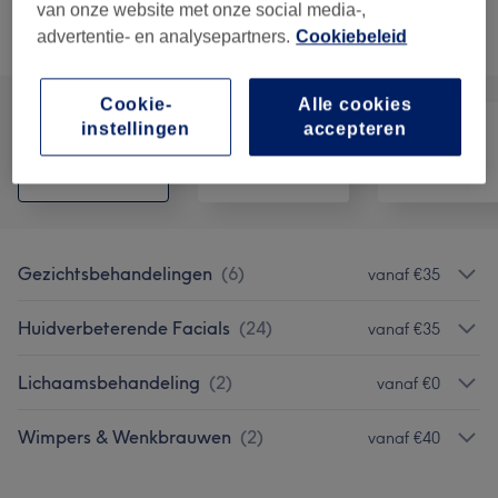
van onze website met onze social media-,
advertentie- en analysepartners.
Cookiebeleid
Alle behandelingen
Cookie-
Alle cookies
instellingen
accepteren
Alle
Gezicht
Massage
Gezichtsbehandelingen
(
6
)
vanaf €35
Huidverbeterende Facials
(
24
)
vanaf €35
Lichaamsbehandeling
(
2
)
vanaf €0
Wimpers & Wenkbrauwen
(
2
)
vanaf €40