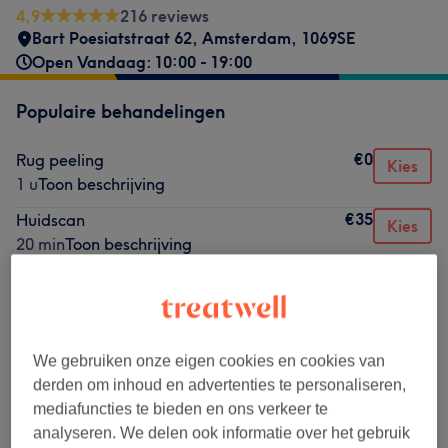
4,9
216 reviews
Bart Poesiatstraat 62
,
Amsterdam
,
1069SE
Open Vandaag: 10:00 - 19:00
Populaire behandelingen
€0
Rug peeling
Kies
1 u
Toon beschrijving
€35
Huidscan
Kies
20 min
Toon beschrijving
€35
Bindweefselmassage gelaat
Kies
20 min
Toon beschrijving
€45
Wimperlifting
Kies
We gebruiken onze eigen cookies en cookies van
1 u
Toon beschrijving
derden om inhoud en advertenties te personaliseren,
€40
Browlift
Kies
mediafuncties te bieden en ons verkeer te
1 u
Toon beschrijving
analyseren. We delen ook informatie over het gebruik