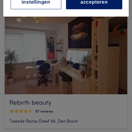
instellingen
accepteren
Rebirth beauty
87 reviews
Tweede Reitse Dreef 66, Den Bosch