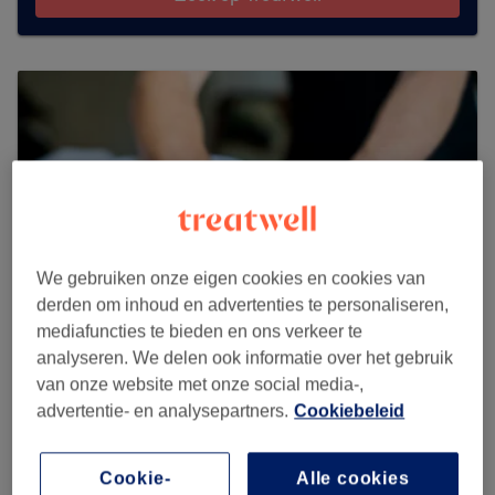
We gebruiken onze eigen cookies en cookies van
derden om inhoud en advertenties te personaliseren,
mediafuncties te bieden en ons verkeer te
analyseren. We delen ook informatie over het gebruik
van onze website met onze social media-,
Kasira Massagetherapie
advertentie- en analysepartners.
Cookiebeleid
317 reviews
Hambakenwetering 18, 5231DC ‘s-Hertogenbosch
Cookie-
Alle cookies