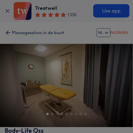
Treatwell
Use app
130K
Massagesalons in de buurt
NL
INLOGGEN
Body-Life Oss