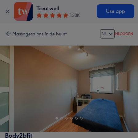
Treatwell
Use app
130K
Massagesalons in de buurt
NL
INLOGGEN
Body2bfit