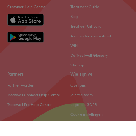
Customer Help Centre
Treatment Guide
Blog
Treatwell Giftcard
Aanmelden nieuwsbrief
Wiki
De Treatwell Glossary
Sitemap
Partners
Wie zijn wij
Partner worden
Over ons
Treatwell Connect Help Centre
Join the team
Treatwell Pro Help Centre
Legal en GDPR
Cookie instellingen
© 2026 Treatwell Salonized NL B.V.