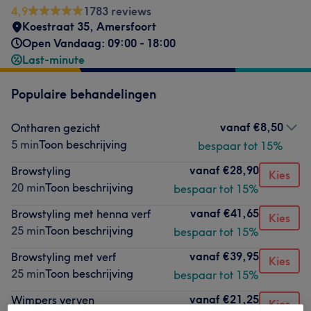
4,9
1783 reviews
Koestraat 35
,
Amersfoort
Open Vandaag: 09:00 - 18:00
Last-minute
Populaire behandelingen
vanaf
€8,50
Ontharen gezicht
5 min
Toon beschrijving
bespaar tot 15%
vanaf
€28,90
Browstyling
Kies
20 min
Toon beschrijving
bespaar tot 15%
vanaf
€41,65
Browstyling met henna verf
Kies
25 min
Toon beschrijving
bespaar tot 15%
vanaf
€39,95
Browstyling met verf
Kies
25 min
Toon beschrijving
bespaar tot 15%
vanaf
€21,25
Wimpers verven
Kies