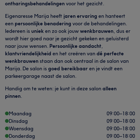
Wat onze klanten zeggen over Julia
ontharingsbehandelingen
voor het gezicht.
Professioneel
12
Deskundig
11
Getalenteerd
7
Eigenaresse Marija heeft
jaren ervaring
en hanteert
een
persoonlijke benadering
voor de behandelingen.
Iedereen is
uniek
en zo ook jouw
wenkbrauwen
, dus er
wordt hier goed naar je gezicht gekeken en geluisterd
naar jouw wensen.
Persoonlijke aandacht
,
klantvriendelijkheid
en het creëren van
dé perfecte
wenkbrauwen
staan dan ook centraal in de salon van
Marija. De salon is
goed bereikbaar
en je vindt een
parkeergarage naast de salon.
Wat onze klanten zeggen over Marija
Handig om te weten: je kunt in deze salon
alleen
pinnen
.
Vakkundig
88
Deskundig
67
Professioneel
67
Getalenteerd
64
Maandag
09:00
–
18:00
Dinsdag
09:00
–
18:00
Woensdag
09:00
–
18:00
Donderdag
09:00
–
18:00