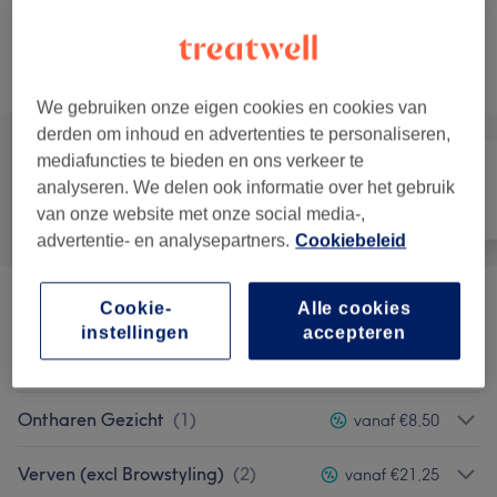
10 min
Toon beschrijving
bespaar tot 15%
Alle behandelingen
We gebruiken onze eigen cookies en cookies van
derden om inhoud en advertenties te personaliseren,
mediafuncties te bieden en ons verkeer te
analyseren. We delen ook informatie over het gebruik
Alle
Ontharen
Gezicht
van onze website met onze social media-,
advertentie- en analysepartners.
Cookiebeleid
Cookie-
Alle cookies
Wenkbrauwen Waxen/Threaden
(
6
)
vanaf €28,90
instellingen
accepteren
Wimpers
(
3
)
vanaf €21,25
Ontharen Gezicht
(
1
)
vanaf €8,50
Verven (excl Browstyling)
(
2
)
vanaf €21,25