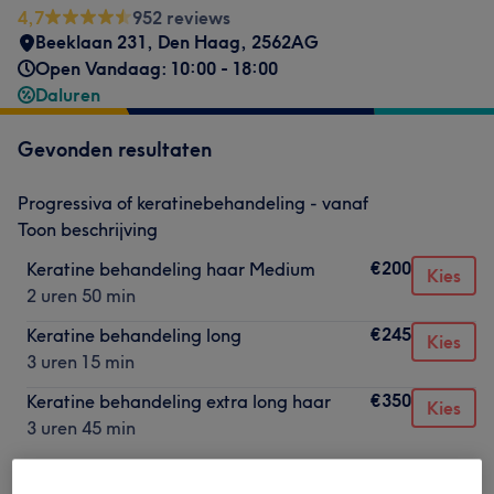
4,7
952 reviews
Beeklaan 231
,
Den Haag
,
2562AG
Open Vandaag: 10:00 - 18:00
Daluren
Gevonden resultaten
Progressiva of keratinebehandeling - vanaf
Toon beschrijving
€200
Keratine behandeling haar Medium
Kies
2 uren 50 min
€245
Keratine behandeling long
Kies
3 uren 15 min
€350
Keratine behandeling extra long haar
Kies
3 uren 45 min