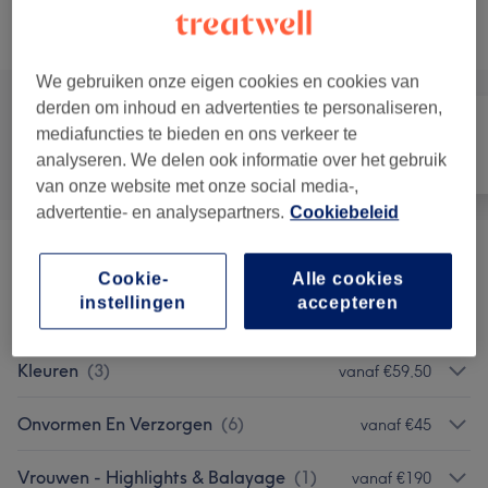
Niet wat je zocht?
Alle behandelingen
We gebruiken onze eigen cookies en cookies van
derden om inhoud en advertenties te personaliseren,
mediafuncties te bieden en ons verkeer te
analyseren. We delen ook informatie over het gebruik
Alle
Haar
Ontharen
van onze website met onze social media-,
advertentie- en analysepartners.
Cookiebeleid
Aanbiedingen
(
1
)
vanaf €90
Cookie-
Alle cookies
instellingen
accepteren
Knippen & Stylen
(
6
)
vanaf €8,50
Kleuren
(
3
)
vanaf €59,50
Onvormen En Verzorgen
(
6
)
vanaf €45
Vrouwen - Highlights & Balayage
(
1
)
vanaf €190