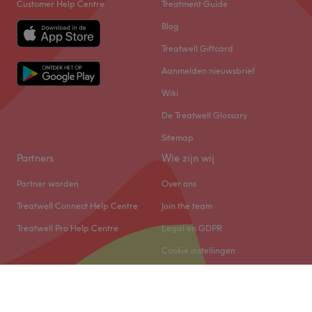
Customer Help Centre
Treatment Guide
Blog
Treatwell Giftcard
Aanmelden nieuwsbrief
Wiki
De Treatwell Glossary
Sitemap
Partners
Wie zijn wij
Partner worden
Over ons
Treatwell Connect Help Centre
Join the team
Treatwell Pro Help Centre
Legal en GDPR
Cookie instellingen
© 2026 Treatwell Salonized NL B.V.