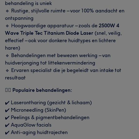
behandeling is uniek
🔹 Rustige, stijlvolle ruimte – voor 100% aandacht en
ontspanning
🔹 Hoogwaardige apparatuur – zoals de
2500W 4
Wave Triple Tec Titanium Diode Laser
(snel, veilig,
effectief – ook voor donkere huidtypes en lichtere
haren)
🔹 Behandelingen met bewezen werking – van
huidverjonging tot littekenvermindering
🔹 Ervaren specialist die je begeleidt van intake tot
resultaat
💆‍♀️
Populaire behandelingen:
✔️ Laserontharing (gezicht & lichaam)
✔️ Microneedling (SkinPen)
✔️ Peelings & pigmentbehandelingen
✔️ AquaGlow facials
✔️ Anti-aging huidtrajecten