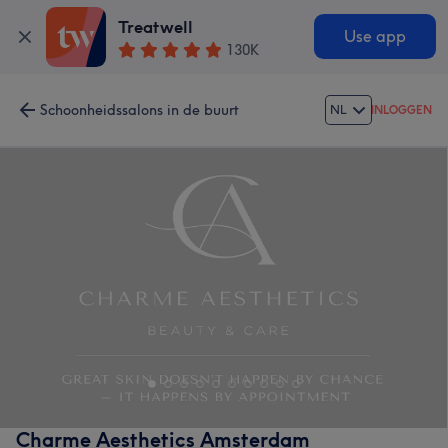
Treatwell
Use app
130K
Schoonheidssalons in de buurt
NL
INLOGGEN
Charme Aesthetics Amsterdam