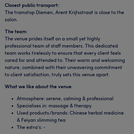
Closest public transport:
The tramstop Diemen, Arent Krijtsstraat is close to the
Wat onze klanten zeggen over (Specialist
salon.
Vakkundig
8
Professioneel
6
Deskundig
5
The team
:
The venue prides itself on a small yet highly
professional team of staff members. This dedicated
team works tirelessly to ensure that every client feels
cared for and attended to. Their warm and welcoming
nature, combined with their unwavering commitment
to client satisfaction, truly sets this venue apart.
What we like about the venue
Atmosphere: serene, calming & professional
Specialises in: massage & therapy
Used products/brands: Chinese herbal medicine
& Feiyan slimming tea
The extra's: -