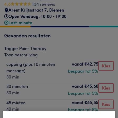
4,6
134 reviews
Arent Krijtsstraat 7
,
Diemen
Open Vandaag: 10:00 - 19:00
Last-minute
Gevonden resultaten
Trigger Point Therapy
Toon beschrijving
vanaf
€42,75
cupping (plus 10 minuten
Kies
massage)
bespaar tot 5%
30 min
vanaf
€45,60
30 minuten
Kies
30 min
bespaar tot 5%
vanaf
€65,55
45 miuten
Kies
40 min
bespaar tot 5%