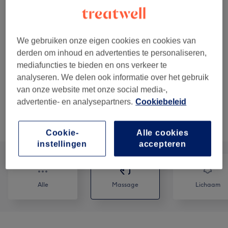
vanaf
€80,75
1 uur
Kies
55 min
bespaar tot 5%
vanaf
€114
1 uur 30 minuten
Kies
We gebruiken onze eigen cookies en cookies van
1 u 25 min
bespaar tot 5%
derden om inhoud en advertenties te personaliseren,
vanaf
€152
2 uren
mediafuncties te bieden en ons verkeer te
Kies
1 u 55 min
analyseren. We delen ook informatie over het gebruik
bespaar tot 5%
van onze website met onze social media-,
advertentie- en analysepartners.
Cookiebeleid
Niet wat je zocht?
Alle behandelingen
Cookie-
Alle cookies
instellingen
accepteren
Alle
Massage
Lichaam