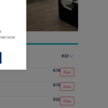
e
 met onze
€22
€18
Kies
€10
Kies
€22
Kies