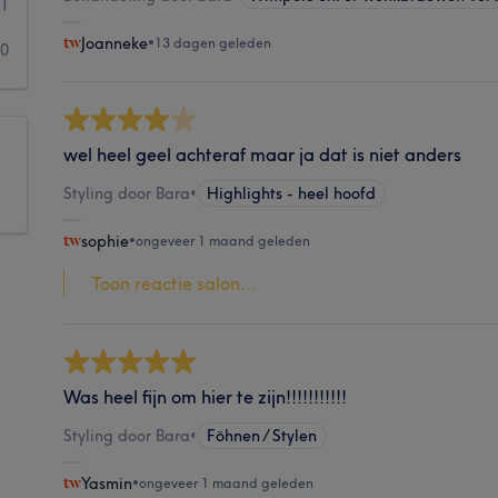
1
Joanneke
•
13 dagen geleden
0
wel heel geel achteraf maar ja dat is niet anders
Styling door Bara
•
Highlights - heel hoofd
sophie
•
ongeveer 1 maand geleden
Toon reactie salon...
Was heel fijn om hier te zijn!!!!!!!!!!!
Styling door Bara
•
Föhnen / Stylen
Yasmin
•
ongeveer 1 maand geleden