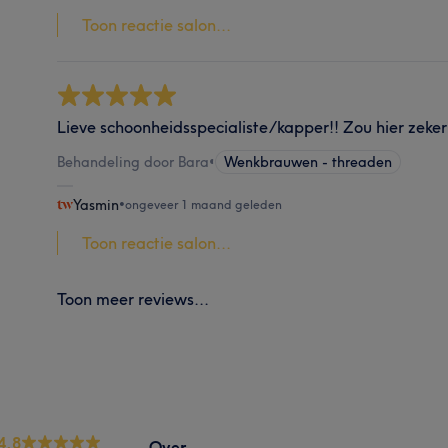
Toon reactie salon...
Lieve schoonheidsspecialiste/kapper!! Zou hier zeker
Behandeling door Bara
•
Wenkbrauwen - threaden
Yasmin
•
ongeveer 1 maand geleden
Toon reactie salon...
Toon meer reviews...
4.8
Over