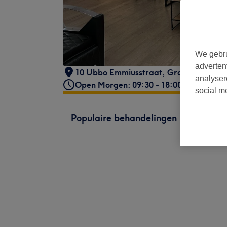
We gebru
adverten
10 Ubbo Emmiusstraat
,
Groningen
analyser
Open Morgen: 09:30 - 18:00
social m
Populaire behandelingen