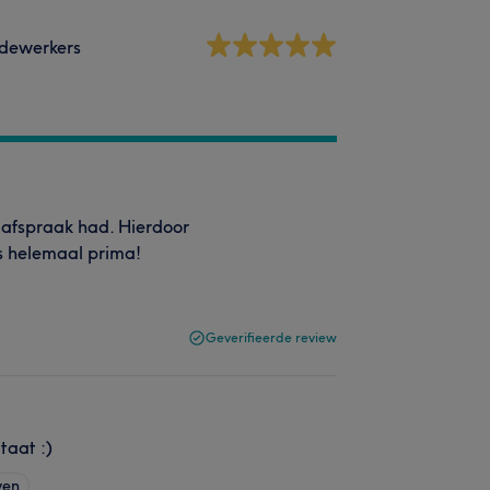
dewerkers
afspraak had. Hierdoor
s helemaal prima!
Geverifieerde review
ltaat :)
ven