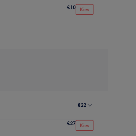
€10
Kies
€22
€27
Kies