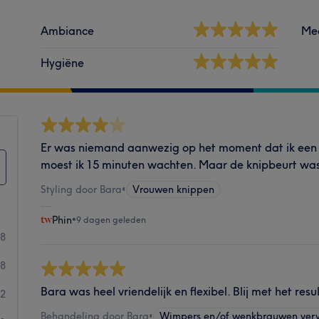
Ambiance
Me
Hygiëne
Er was niemand aanwezig op het moment dat ik een 
moest ik 15 minuten wachten. Maar de knipbeurt wa
Styling door Bara
•
Vrouwen knippen
Phin
•
9 dagen geleden
58
8
Bara was heel vriendelijk en flexibel. Blij met het resu
2
Behandeling door Bara
•
Wimpers en/of wenkbrauwen ver