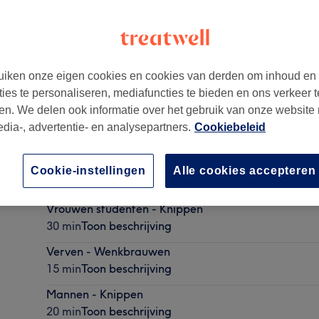
iken onze eigen cookies en cookies van derden om inhoud en
ties te personaliseren, mediafuncties te bieden en ons verkeer t
en. We delen ook informatie over het gebruik van onze website
edia-, advertentie- en analysepartners.
Cookiebeleid
Vrouwen - Knippen
Cookie-instellingen
Alle cookies accepteren
30 min
Toon beschrijving
Vrouwen studenten - Knippen
30 min
Toon beschrijving
Verven - Wenkbrauwen
15 min
Toon beschrijving
Mannen - Knippen
20 min
Toon beschrijving