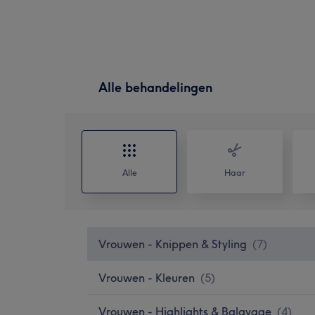
Alle behandelingen
Alle
Haar
Vrouwen - Knippen & Styling
(
7
)
Vrouwen - Kleuren
(
5
)
Vrouwen - Highlights & Balayage
(
4
)