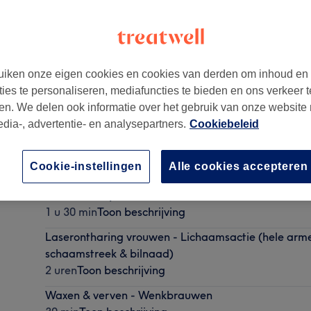
iken onze eigen cookies en cookies van derden om inhoud en
ties te personaliseren, mediafuncties te bieden en ons verkeer t
en. We delen ook informatie over het gebruik van onze website
edia-, advertentie- en analysepartners.
Cookiebeleid
Cookie-instellingen
Alle cookies accepteren
Laserontharing Man - Lichaamsactie (buik, borst, r
bovenarmen)
1 u 30 min
Toon beschrijving
Laserontharing vrouwen - Lichaamsactie (hele arme
schaamstreek & bilnaad)
2 uren
Toon beschrijving
Waxen & verven - Wenkbrauwen