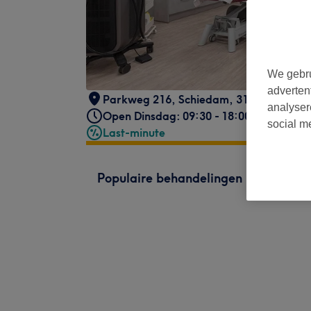
We gebru
adverten
Parkweg 216
,
Schiedam
,
3119CR
analyser
Open Dinsdag: 09:30 - 18:00
social m
Last-minute
Populaire behandelingen