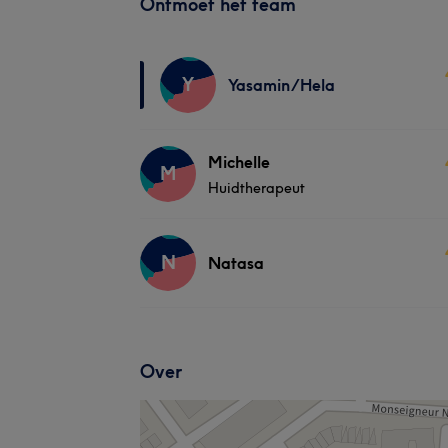
Ontmoet het team
Y
Yasamin/Hela
Michelle
M
Huidtherapeut
N
Natasa
Over