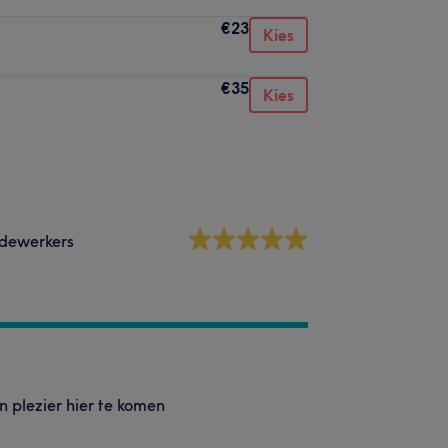
€23
Kies
€35
Kies
dewerkers
en plezier hier te komen