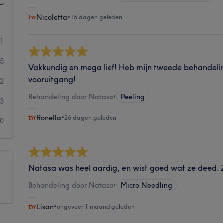
Nicoletta
•
15 dagen geleden
01
35
Vakkundig en mega lief! Heb mijn tweede behandeli
vooruitgang!
2
Behandeling door Natasa
•
Peeling
3
Ronella
•
26 dagen geleden
0
Natasa was heel aardig, en wist goed wat ze deed. Z
Behandeling door Natasa
•
Micro Needling
Lisan
•
ongeveer 1 maand geleden