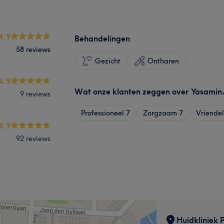
4.9
Behandelingen
58 reviews
Gezicht
Ontharen
4.9
Wat onze klanten zeggen over Yasamin
9 reviews
Professioneel
7
Zorgzaam
7
Vriendel
4.9
92 reviews
Huidkliniek 