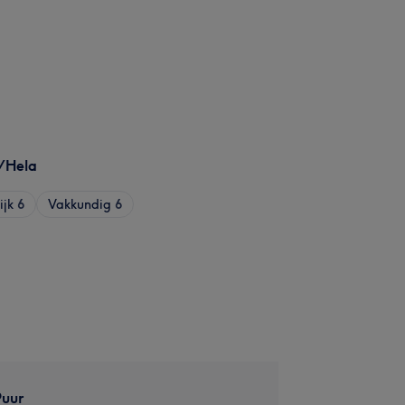
/Hela
ijk
6
Vakkundig
6
Puur