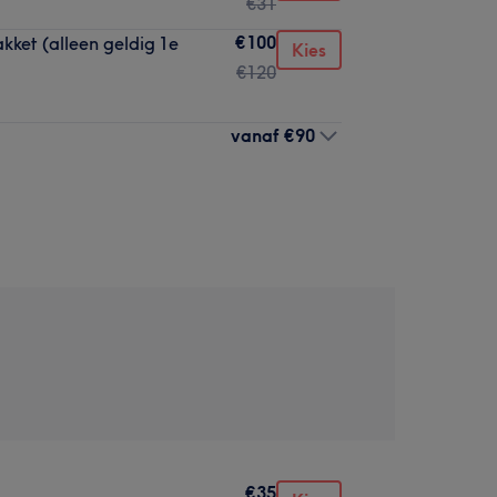
€31
€100
kket (alleen geldig 1e
Kies
€120
vanaf
€90
€35