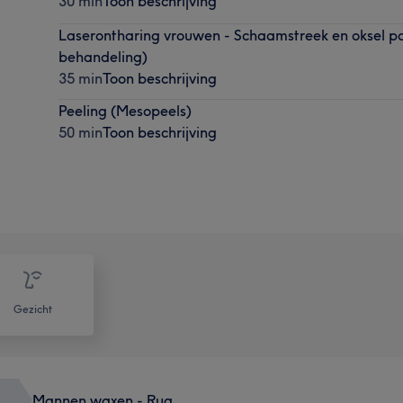
30 min
Toon beschrijving
Laserontharing vrouwen - Schaamstreek en oksel pa
behandeling)
35 min
Toon beschrijving
Peeling (Mesopeels)
50 min
Toon beschrijving
Gezicht
Mannen waxen - Rug