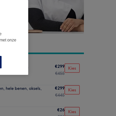
e
 met onze
€299
ug, schouders &
Kies
€455
€299
n, hele benen, oksels,
Kies
€445
€26
Kies