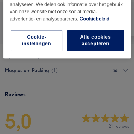
analyseren. We delen ook informatie over het gebruik
van onze website met onze social media-,
advertentie- en analysepartners.
Cookiebeleid
Alle
Haar
Lichaam
Cookie-
Alle cookies
instellingen
accepteren
Japanse Headspa
(
3
)
vanaf €75
Magnesium Packing
(
1
)
€65
Reviews
5,0
21 reviews