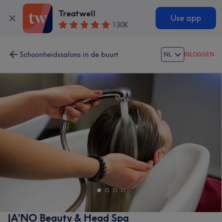
Treatwell
Use app
130K
Schoonheidssalons in de buurt
NL
INLOGGEN
JA’NO Beauty & Head Spa