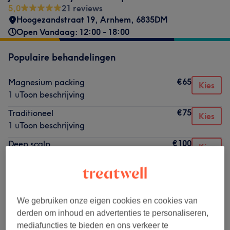
5,0
21 reviews
Hoogezandstraat 19
,
Arnhem
,
6835DM
Open Vandaag: 12:00 - 18:00
Populaire behandelingen
€65
Magnesium packing
Kies
1 u
Toon beschrijving
€75
Traditioneel
Kies
1 u
Toon beschrijving
€100
Deep scalp
Kies
1 u 15 min
Toon beschrijving
€125
Ultra Zen
Kies
1 u 30 min
Toon beschrijving
We gebruiken onze eigen cookies en cookies van
derden om inhoud en advertenties te personaliseren,
Alle behandelingen
mediafuncties te bieden en ons verkeer te