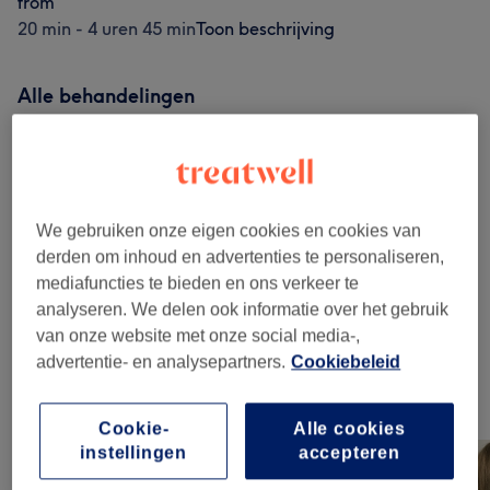
from
20 min - 4 uren 45 min
Toon beschrijving
Alle behandelingen
Haircuts And Styling
(
2
)
vanaf €50
Studenten - Knippen
(
1
)
vanaf €55
We gebruiken onze eigen cookies en cookies van
derden om inhoud en advertenties te personaliseren,
Kinderen - Knippen
(
1
)
vanaf €41,80
mediafuncties te bieden en ons verkeer te
analyseren. We delen ook informatie over het gebruik
Kleuren
(
6
)
vanaf €25
van onze website met onze social media-,
advertentie- en analysepartners.
Cookiebeleid
Ons werk
Klik op de afbeelding voor meer details
Cookie-
Alle cookies
instellingen
accepteren