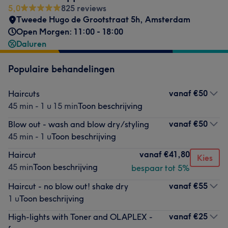
5,0
825 reviews
Tweede Hugo de Grootstraat 5h
,
Amsterdam
Open Morgen: 11:00 - 18:00
Daluren
Populaire behandelingen
vanaf
€50
Haircuts
45 min - 1 u 15 min
Toon beschrijving
vanaf
€50
Blow out - wash and blow dry/styling
45 min - 1 u
Toon beschrijving
vanaf
€41,80
Haircut
Kies
45 min
Toon beschrijving
bespaar tot 5%
vanaf
€55
Haircut - no blow out! shake dry
1 u
Toon beschrijving
vanaf
€25
High-lights with Toner and OLAPLEX -