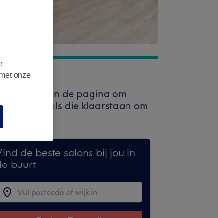
e
 met onze
kbalk bovenaan de pagina om
 professionals die klaarstaan om
ind de beste salons bij jou in
de buurt