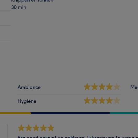
30 min
Ambiance
Me
Hygiëne
Erg goed geknipt en gekleurd. Ik kreeg van te voren d