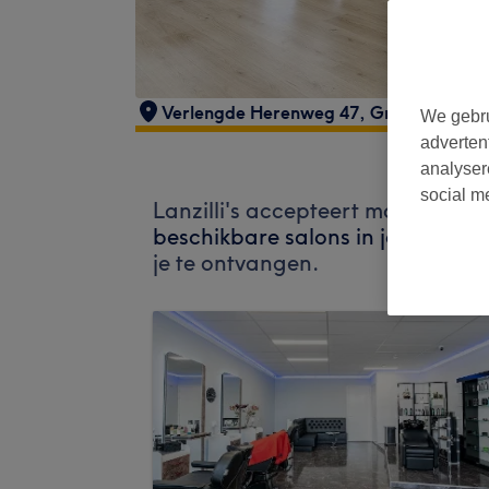
Verlengde Herenweg 47
,
Groningen
,
97
We gebru
adverten
analyser
social m
Lanzilli's accepteert momenteel
beschikbare salons in jouw buurt
je te ontvangen.