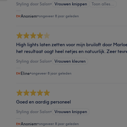
Styling door Salon
•
Vrouwen knippen
Toon alles…
Anoniem
•
ongeveer 8 jaar geleden
High lights laten zetten voor mijn bruiloft door Marlo
het resultaat oogt heel netjes en natuurlijk. Zeer tev
Styling door Salon
•
Vrouwen kleuren
Eline
•
ongeveer 8 jaar geleden
Goed en aardig personeel
Styling door Salon
•
Vrouwen knippen
Anoniem
•
ongeveer 8 jaar geleden