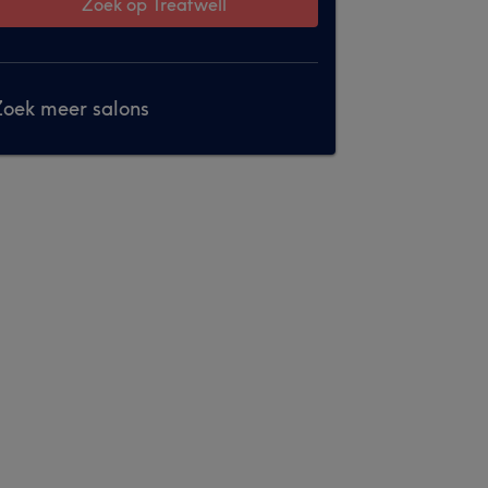
Zoek op Treatwell
oek meer salons