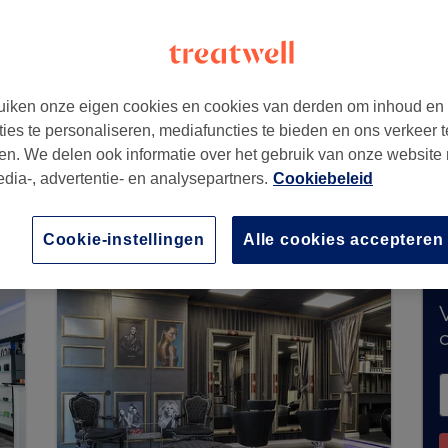
21AD
iken onze eigen cookies en cookies van derden om inhoud en
ties te personaliseren, mediafuncties te bieden en ons verkeer t
en. We delen ook informatie over het gebruik van onze website
edia-, advertentie- en analysepartners.
Cookiebeleid
 geen boekingen via Treatwell. Gebruik de zoe
 te ontdekken.
Je vindt er tal van hoogwaardige
Cookie-instellingen
Alle cookies accepteren
V