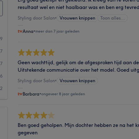
resultaat wel en niet haalbaar was en ben erg tevre
Styling door Salon
•
Vrouwen knippen
Toon alles…
Anna
•
meer dan 7 jaar geleden
29
37
Geen wachttijd, gelijk om de afgesproken tijd aan de 
7
Uitstekende communicatie over het model. Goed uitge
6
Styling door Salon
•
Vrouwen knippen
2
Barbara
•
ongeveer 8 jaar geleden
Ben goed geholpen. Mijn dochter hebben ze na het k
gegeven