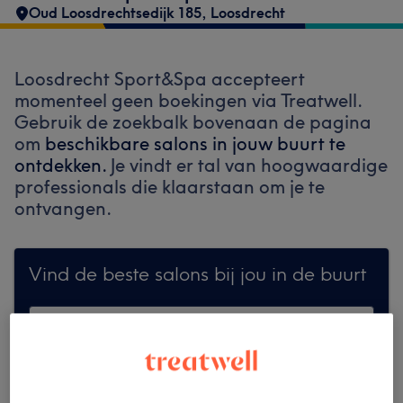
Oud Loosdrechtsedijk 185
,
Loosdrecht
Loosdrecht Sport&Spa accepteert
momenteel geen boekingen via Treatwell.
Gebruik de zoekbalk bovenaan de pagina
om
beschikbare salons in jouw buurt te
ontdekken.
Je vindt er tal van hoogwaardige
professionals die klaarstaan om je te
ontvangen.
Vind de beste salons bij jou in de buurt
Zoek op Treatwell