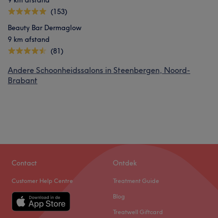
9 km afstand
(153)
Beauty Bar Dermaglow
9 km afstand
(81)
Andere Schoonheidssalons in Steenbergen, Noord-
Brabant
Contact
Ontdek
Customer Help Centre
Treatment Guide
Blog
Treatwell Giftcard