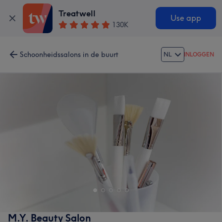
Treatwell
Use app
130K
Schoonheidssalons in de buurt
NL
INLOGGEN
M.Y. Beauty Salon