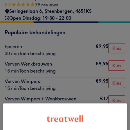
5,0
79 reviews
Seringenlaan 6
,
Steenbergen
,
4651KS
Open Dinsdag: 19:30 - 22:00
Populaire behandelingen
€9,95
Epileren
Kies
30 min
Toon beschrijving
€9,95
Verven Wenkbrauwen
Kies
15 min
Toon beschrijving
€9,95
Verven Wimpers
Kies
15 min
Toon beschrijving
€17
Verven Wimpers + Wenkbrauwen
Kies
30 min
Toon beschrijving
€19,50
Harsen en Epileren
Kies
30 min
Toon beschrijving