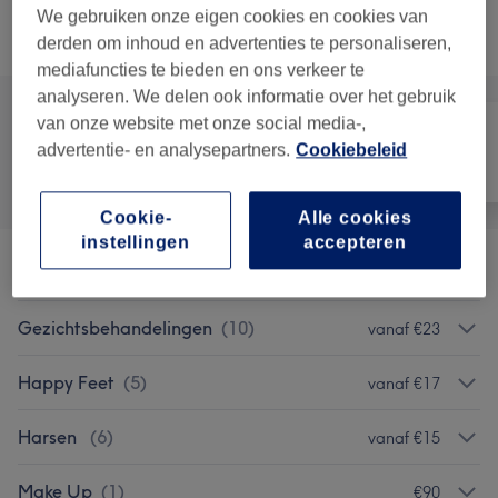
We gebruiken onze eigen cookies en cookies van
Alle behandelingen
derden om inhoud en advertenties te personaliseren,
mediafuncties te bieden en ons verkeer te
analyseren. We delen ook informatie over het gebruik
van onze website met onze social media-,
advertentie- en analysepartners.
Cookiebeleid
Alle
Nagels
Ontharen
Cookie-
Alle cookies
instellingen
accepteren
Deelbehandelingen
(
4
)
vanaf €9,95
Gezichtsbehandelingen
(
10
)
vanaf €23
Happy Feet
(
5
)
vanaf €17
Harsen
(
6
)
vanaf €15
Make Up
(
1
)
€90