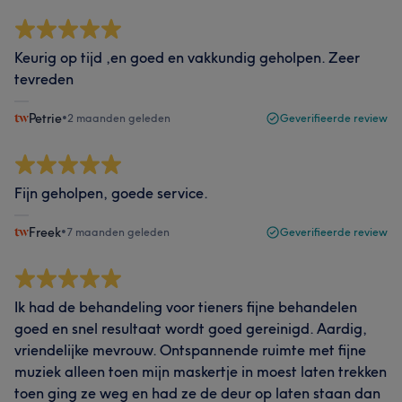
Keurig op tijd ,en goed en vakkundig geholpen. Zeer
tevreden
Petrie
•
2 maanden geleden
Geverifieerde review
Fijn geholpen, goede service.
Freek
•
7 maanden geleden
Geverifieerde review
Ik had de behandeling voor tieners fijne behandelen
goed en snel resultaat wordt goed gereinigd. Aardig,
vriendelijke mevrouw. Ontspannende ruimte met fijne
muziek alleen toen mijn maskertje in moest laten trekken
toen ging ze weg en had ze de deur op laten staan dan