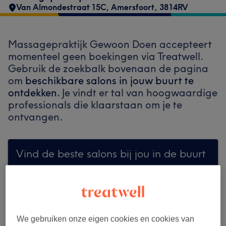
Van Almondestraat 15C
,
Amersfoort
,
3814RV
Massagepraktijk Gewoon Doen accepteert
momenteel geen boekingen via Treatwell.
Gebruik de zoekbalk bovenaan de pagina
om
beschikbare salons in jouw buurt te
ontdekken.
Je vindt er tal van hoogwaardige
professionals die klaarstaan om je te
ontvangen.
Vind de beste salons bij jou in de buurt
Zoek op Treatwell
We gebruiken onze eigen cookies en cookies van