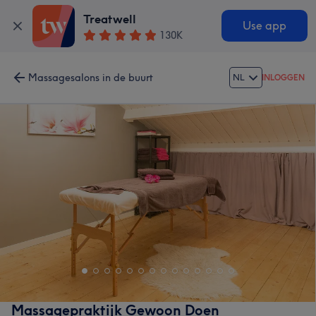
Treatwell
Use app
130K
Massagesalons in de buurt
NL
INLOGGEN
Massagepraktijk Gewoon Doen