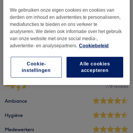
We gebruiken onze eigen cookies en cookies van
Alle behandelingen
derden om inhoud en advertenties te personaliseren,
mediafuncties te bieden en ons verkeer te
Mannen - Knippen & Styling
(
5
)
vanaf €15
analyseren. We delen ook informatie over het gebruik
van onze website met onze social media-,
advertentie- en analysepartners.
Cookiebeleid
Reviews
Cookie-
Alle cookies
instellingen
accepteren
4,7
778 reviews
Ambiance
Hygiëne
Medewerkers