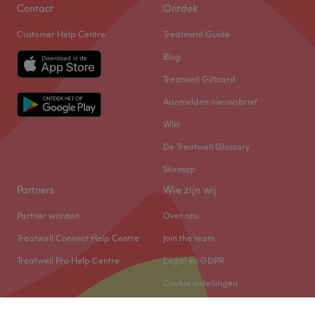
Contact
Ontdek
Customer Help Centre
Treatment Guide
Blog
Treatwell Giftcard
Aanmelden nieuwsbrief
Wiki
De Treatwell Glossary
Sitemap
Partners
Wie zijn wij
Partner worden
Over ons
Treatwell Connect Help Centre
Join the team
Treatwell Pro Help Centre
Legal en GDPR
Cookie instellingen