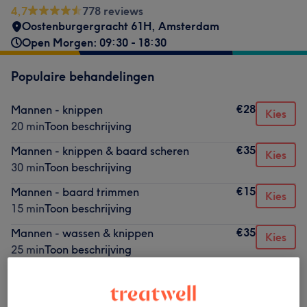
4,7
778 reviews
Oostenburgergracht 61H
,
Amsterdam
Open Morgen: 09:30 - 18:30
Populaire behandelingen
€28
Mannen - knippen
Kies
20 min
Toon beschrijving
€35
Mannen - knippen & baard scheren
Kies
30 min
Toon beschrijving
€15
Mannen - baard trimmen
Kies
15 min
Toon beschrijving
€35
Mannen - wassen & knippen
Kies
25 min
Toon beschrijving
€15
Mannen - baard scheren
Kies
20 min
Toon beschrijving