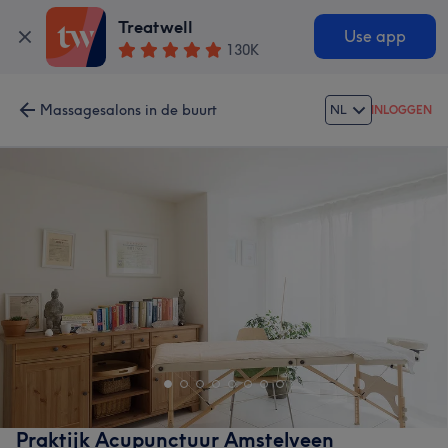
Treatwell
Use app
130K
Massagesalons in de buurt
NL
INLOGGEN
Praktijk Acupunctuur Amstelveen