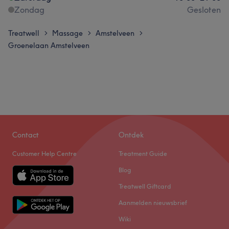
Zondag
Gesloten
Treatwell
Massage
Amstelveen
>
>
>
Groenelaan Amstelveen
Contact
Ontdek
Customer Help Centre
Treatment Guide
Blog
Treatwell Giftcard
Aanmelden nieuwsbrief
Wiki