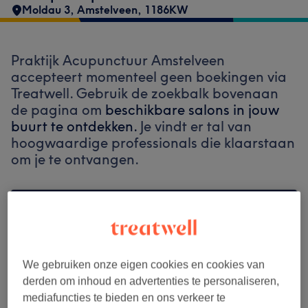
Moldau 3
,
Amstelveen
,
1186KW
Praktijk Acupunctuur Amstelveen
accepteert momenteel geen boekingen via
Treatwell. Gebruik de zoekbalk bovenaan
de pagina om
beschikbare salons in jouw
buurt te ontdekken.
Je vindt er tal van
hoogwaardige professionals die klaarstaan
om je te ontvangen.
Vind de beste salons bij jou in de buurt
We gebruiken onze eigen cookies en cookies van
derden om inhoud en advertenties te personaliseren,
Zoek op Treatwell
mediafuncties te bieden en ons verkeer te