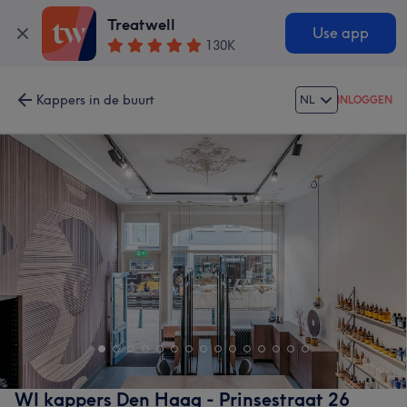
Treatwell
Use app
130K
Kappers in de buurt
NL
INLOGGEN
WI kappers Den Haag - Prinsestraat 26