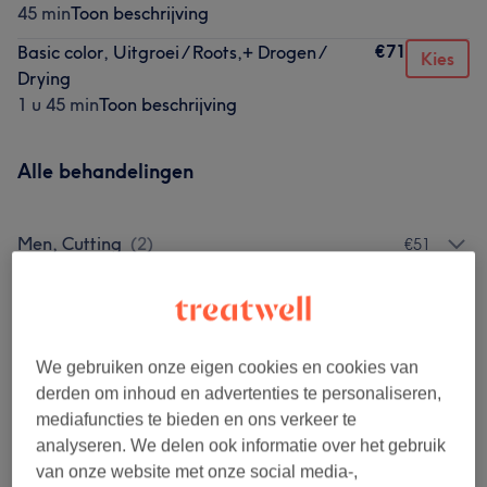
45 min
Toon beschrijving
€71
Basic color, Uitgroei / Roots,+ Drogen /
Kies
Drying
1 u 45 min
Toon beschrijving
Alle behandelingen
Men, Cutting
(
2
)
€51
Men, Cutting- Color
(
2
)
vanaf €72
Women, Cutting- Styling- Blow-dry
(
3
)
vanaf €49
We gebruiken onze eigen cookies en cookies van
derden om inhoud en advertenties te personaliseren,
Kinderen - Knippen & Styling
(
1
)
€43
mediafuncties te bieden en ons verkeer te
analyseren. We delen ook informatie over het gebruik
Women, Basic Color: Roots- Cutting
(
4
)
vanaf €71
van onze website met onze social media-,