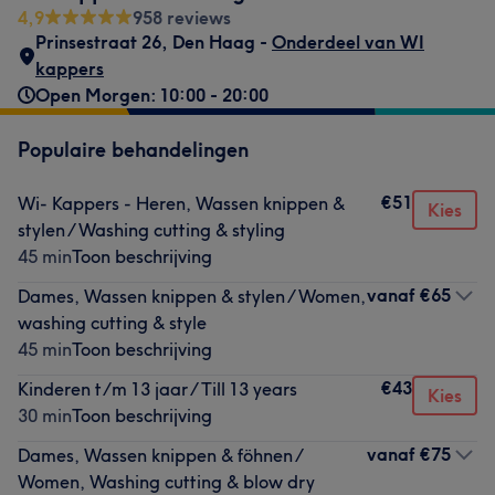
4,9
958 reviews
Prinsestraat 26
,
Den Haag -
Onderdeel van WI
kappers
Open Morgen: 10:00 - 20:00
Populaire behandelingen
€51
Wi- Kappers - Heren, Wassen knippen &
Kies
stylen / Washing cutting & styling
45 min
Toon beschrijving
vanaf
€65
Dames, Wassen knippen & stylen / Women,
washing cutting & style
45 min
Toon beschrijving
€43
Kinderen t/m 13 jaar / Till 13 years
Kies
30 min
Toon beschrijving
vanaf
€75
Dames, Wassen knippen & föhnen /
Women, Washing cutting & blow dry