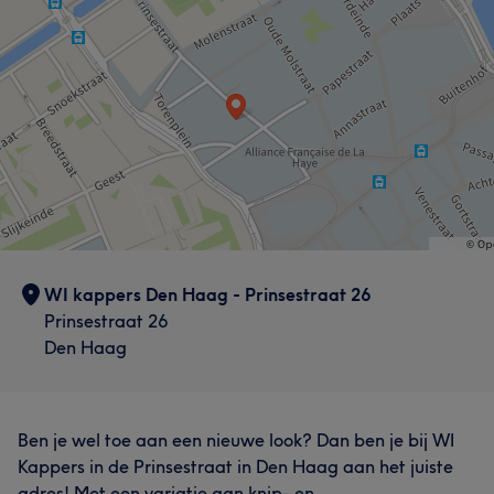
Portfolio
Wat onze klanten zeggen over Peter
Professioneel
26
Vakkundig
22
Deskundig
14
Ervaren
12
WI kappers Den Haag - Prinsestraat 26
Prinsestraat 26
Den Haag
Ben je wel toe aan een nieuwe look? Dan ben je bij WI
Kappers in de Prinsestraat in Den Haag aan het juiste
adres! Met een variatie aan knip- en