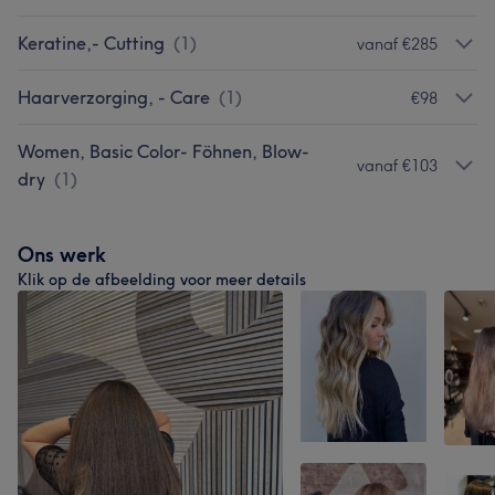
Keratine,- Cutting
(
1
)
vanaf €285
Haarverzorging, - Care
(
1
)
€98
Women, Basic Color- Föhnen, Blow-
vanaf €103
dry
(
1
)
Ons werk
Klik op de afbeelding voor meer details