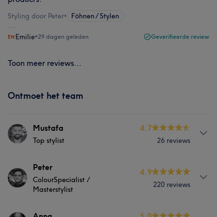
Styling door Peter
•
Föhnen / Stylen
Emilie
•
29 dagen geleden
Geverifieerde review
Toon meer reviews...
Ontmoet het team
Mustafa
4.7
Top stylist
26 reviews
Over
Peter
4.9
ColourSpecialist /
Maak kennis met topstylist Mustafa, beter bekend als
220 reviews
Masterstylist
Moes. Voor Moes is elke klant een nieuw creatief canvas.
Geen standaard kapsels, maar stijlen die naadloos
Over
Anna
5.0