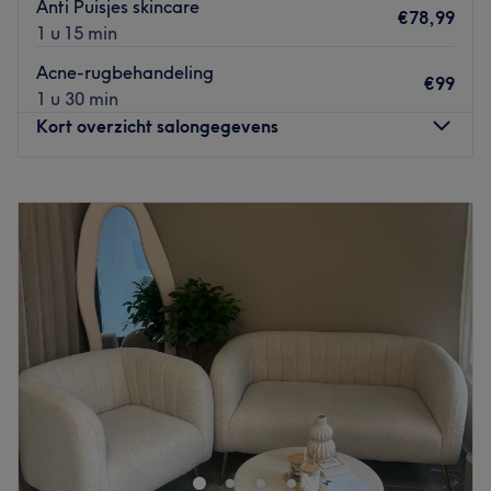
Anti Puisjes skincare
€78,99
1 u 15 min
Acne-rugbehandeling
€99
1 u 30 min
Kort overzicht salongegevens
Maandag
10:00
–
18:00
Dinsdag
10:00
–
18:00
Woensdag
10:00
–
18:00
Donderdag
10:00
–
19:00
Vrijdag
10:00
–
19:00
Zaterdag
10:00
–
18:00
Zondag
Gesloten
Beauty Divine Clinic is gelegen in de wijk Geitenkamp in
Arnhem. Je kunt hier terecht voor veel diverse haar- en
schoonheidsbehandelingen. Je boekt hier net zo makkelijk
een anti aging en acne-gezichtsbehandeling als een