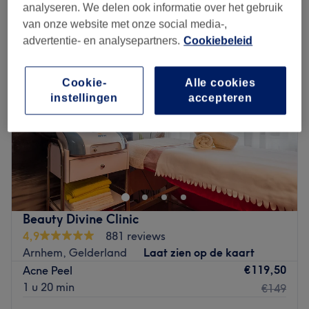
acnébehandeling in de buurt van Geitenkamp, Gelderland
analyseren. We delen ook informatie over het gebruik
van onze website met onze social media-,
advertentie- en analysepartners.
Cookiebeleid
Cookie-
Alle cookies
instellingen
accepteren
Beauty Divine Clinic
4,9
881 reviews
Arnhem, Gelderland
Laat zien op de kaart
€119,50
Acne Peel
1 u 20 min
€149