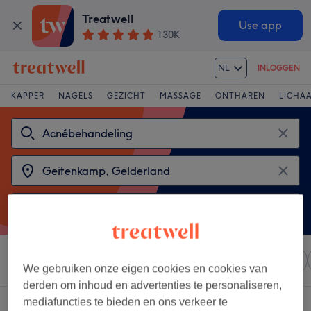
Treatwell
Use app
130K
NL
INLOGGEN
KAPPER
NAGELS
GEZICHT
MASSAGE
ONTHAREN
LICHA
Sorteer op
Elke prijs
Salons
Expresaanbiedingen
We gebruiken onze eigen cookies en cookies van
derden om inhoud en advertenties te personaliseren,
mediafuncties te bieden en ons verkeer te
2 salons met: